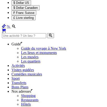
$ Dollar US
$ Dollar Canadien
₣ Franc Suisse
£ Livre sterling
%
Guide
Guide du voyage à New York
Les lieux et monuments
Les musées
Les quartiers
Activités
Visites guidées
Comédies musicales
Sport
Transferts
Bons Plans
Nos adresses
Shopping
Restaurants
Hôtels