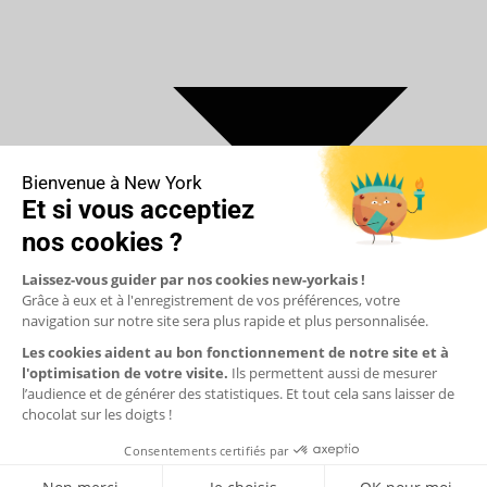
€ Euro
$ Dollar US
$ Dollar Canadien
₣ Franc Suisse
£ Livre sterling