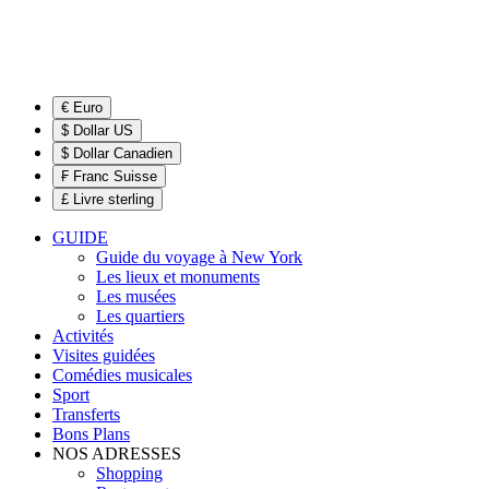
€ Euro
$ Dollar US
$ Dollar Canadien
₣ Franc Suisse
£ Livre sterling
GUIDE
Guide du voyage à New York
Les lieux et monuments
Les musées
Les quartiers
Activités
Visites guidées
Comédies musicales
Sport
Transferts
Bons Plans
NOS ADRESSES
Shopping