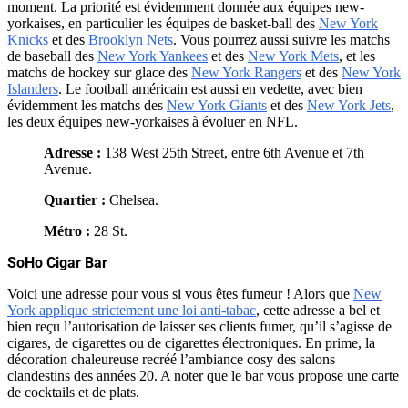
moment. La priorité est évidemment donnée aux équipes new-
yorkaises, en particulier les équipes de basket-ball des
New York
Knicks
et des
Brooklyn Nets
. Vous pourrez aussi suivre les matchs
de baseball des
New York Yankees
et des
New York Mets
, et les
matchs de hockey sur glace des
New York Rangers
et des
New York
Islanders
. Le football américain est aussi en vedette, avec bien
évidemment les matchs des
New York Giants
et des
New York Jets
,
les deux équipes new-yorkaises à évoluer en NFL.
Adresse :
138 West 25th Street, entre 6th Avenue et 7th
Avenue.
Quartier :
Chelsea.
Métro :
28 St.
SoHo Cigar Bar
Voici une adresse pour vous si vous êtes fumeur ! Alors que
New
York applique strictement une loi anti-tabac
, cette adresse a bel et
bien reçu l’autorisation de laisser ses clients fumer, qu’il s’agisse de
cigares, de cigarettes ou de cigarettes électroniques. En prime, la
décoration chaleureuse recréé l’ambiance cosy des salons
clandestins des années 20. A noter que le bar vous propose une carte
de cocktails et de plats.