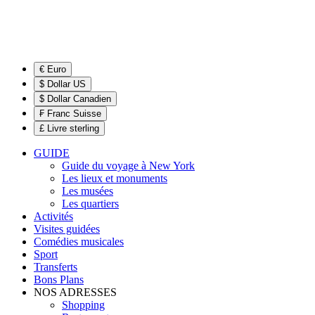
€ Euro
$ Dollar US
$ Dollar Canadien
₣ Franc Suisse
£ Livre sterling
GUIDE
Guide du voyage à New York
Les lieux et monuments
Les musées
Les quartiers
Activités
Visites guidées
Comédies musicales
Sport
Transferts
Bons Plans
NOS ADRESSES
Shopping