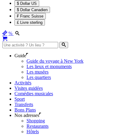
$ Dollar US
$ Dollar Canadien
₣ Franc Suisse
£ Livre sterling
%
Guide
Guide du voyage à New York
Les lieux et monuments
Les musées
Les quartiers
Activités
Visites guidées
Comédies musicales
Sport
Transferts
Bons Plans
Nos adresses
Shopping
Restaurants
Hôtels