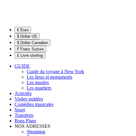
€ Euro
$ Dollar US
$ Dollar Canadien
₣ Franc Suisse
£ Livre sterling
GUIDE
Guide du voyage à New York
Les lieux et monuments
Les musées
Les quartiers
Activités
Visites guidées
Comédies musicales
Sport
Transferts
Bons Plans
NOS ADRESSES
Shopping