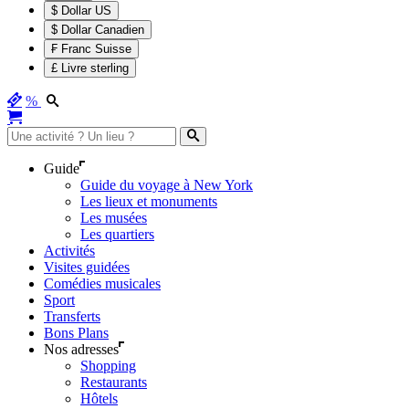
$ Dollar US
$ Dollar Canadien
₣ Franc Suisse
£ Livre sterling
%
Guide
Guide du voyage à New York
Les lieux et monuments
Les musées
Les quartiers
Activités
Visites guidées
Comédies musicales
Sport
Transferts
Bons Plans
Nos adresses
Shopping
Restaurants
Hôtels