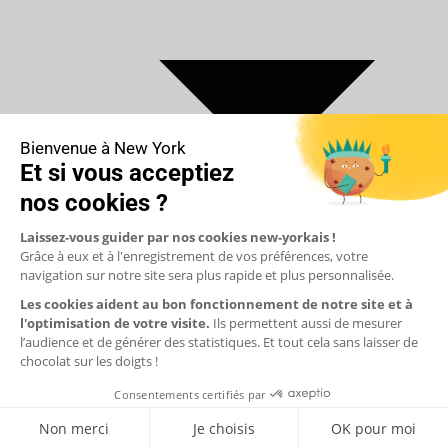
€ Euro
$ Dollar US
$ Dollar Canadien
₣ Franc Suisse
£ Livre sterling