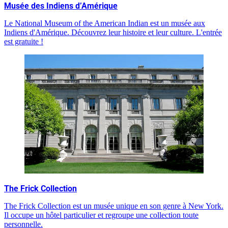
Musée des Indiens d’Amérique
Le National Museum of the American Indian est un musée aux
Indiens d'Amérique. Découvrez leur histoire et leur culture. L'entrée
est gratuite !
The Frick Collection
The Frick Collection est un musée unique en son genre à New York.
Il occupe un hôtel particulier et regroupe une collection toute
personnelle.