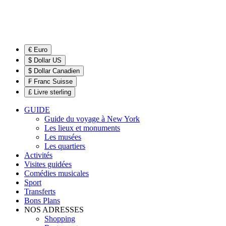
€ Euro
$ Dollar US
$ Dollar Canadien
₣ Franc Suisse
£ Livre sterling
GUIDE
Guide du voyage à New York
Les lieux et monuments
Les musées
Les quartiers
Activités
Visites guidées
Comédies musicales
Sport
Transferts
Bons Plans
NOS ADRESSES
Shopping