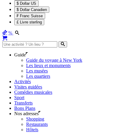
$ Dollar US
$ Dollar Canadien
₣ Franc Suisse
£ Livre sterling
%
Guide
Guide du voyage à New York
Les lieux et monuments
Les musées
Les quartiers
Activités
Visites guidées
Comédies musicales
Sport
Transferts
Bons Plans
Nos adresses
Shopping
Restaurants
Hôtels