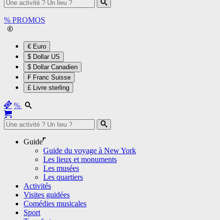
%
PROMOS
€ Euro
$ Dollar US
$ Dollar Canadien
₣ Franc Suisse
£ Livre sterling
%
Guide
Guide du voyage à New York
Les lieux et monuments
Les musées
Les quartiers
Activités
Visites guidées
Comédies musicales
Sport