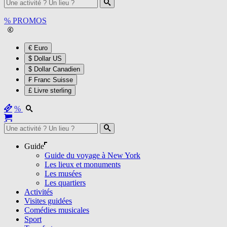
%
PROMOS
€ Euro
$ Dollar US
$ Dollar Canadien
₣ Franc Suisse
£ Livre sterling
%
Guide
Guide du voyage à New York
Les lieux et monuments
Les musées
Les quartiers
Activités
Visites guidées
Comédies musicales
Sport