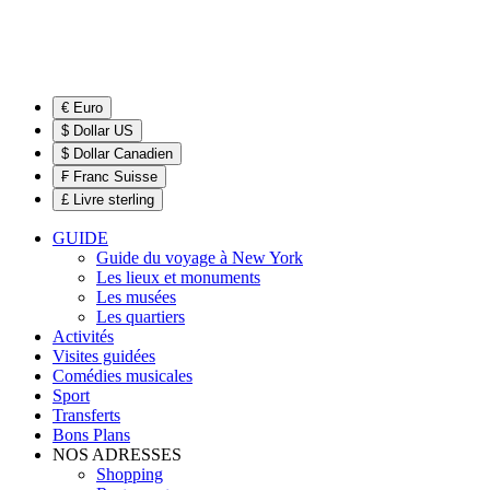
€ Euro
$ Dollar US
$ Dollar Canadien
₣ Franc Suisse
£ Livre sterling
GUIDE
Guide du voyage à New York
Les lieux et monuments
Les musées
Les quartiers
Activités
Visites guidées
Comédies musicales
Sport
Transferts
Bons Plans
NOS ADRESSES
Shopping