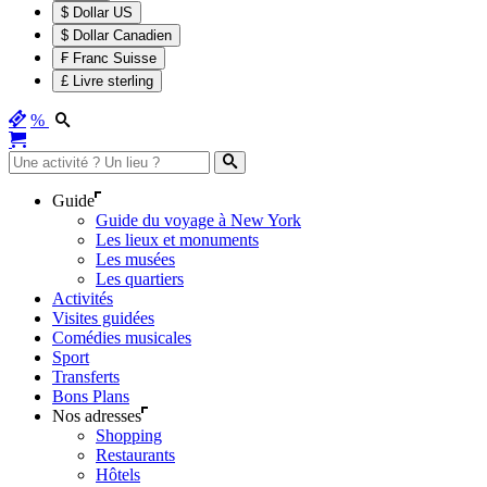
$ Dollar US
$ Dollar Canadien
₣ Franc Suisse
£ Livre sterling
%
Guide
Guide du voyage à New York
Les lieux et monuments
Les musées
Les quartiers
Activités
Visites guidées
Comédies musicales
Sport
Transferts
Bons Plans
Nos adresses
Shopping
Restaurants
Hôtels