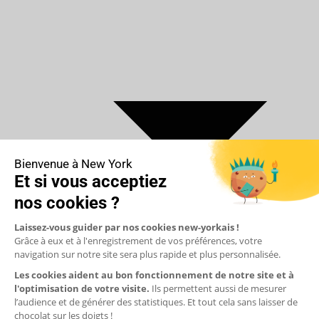
€ Euro
$ Dollar US
$ Dollar Canadien