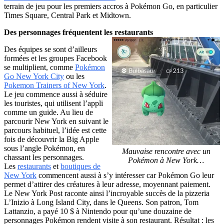
terrain de jeu pour les premiers accros à Pokémon Go, en particulier
Times Square, Central Park et Midtown.
Des personnages fréquentent les restaurants
Des équipes se sont d’ailleurs
formées et les groupes Facebook
se multiplient, comme
Pokémon
Go New York City
ou les
Pokemon Trainers of New York
.
Le jeu commence aussi à séduire
les touristes, qui utilisent l’appli
comme un guide. Au lieu de
parcourir New York en suivant le
parcours habituel, l’idée est cette
fois de découvrir la Big Apple
sous l’angle Pokémon, en
Mauvaise rencontre avec un
chassant les personnages.
Pokémon à New York…
Les
restaurants
et
boutiques de
New York
commencent aussi à s’y intéresser car Pokémon Go leur
permet d’attirer des créatures à leur adresse, moyennant paiement.
Le New York Post raconte ainsi l’incroyable succès de la pizzeria
L’Inizio à Long Island City, dans le Queens. Son patron, Tom
Lattanzio, a payé 10 $ à Nintendo pour qu’une douzaine de
personnages Pokémon rendent visite à son restaurant. Résultat : les