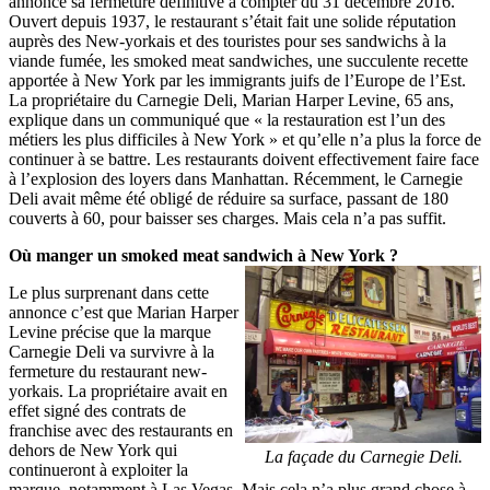
annonce sa fermeture définitive à compter du 31 décembre 2016.
Ouvert depuis 1937, le restaurant s’était fait une solide réputation
auprès des New-yorkais et des touristes pour ses sandwichs à la
viande fumée, les smoked meat sandwiches, une succulente recette
apportée à New York par les immigrants juifs de l’Europe de l’Est.
La propriétaire du Carnegie Deli, Marian Harper Levine, 65 ans,
explique dans un communiqué que « la restauration est l’un des
métiers les plus difficiles à New York » et qu’elle n’a plus la force de
continuer à se battre. Les restaurants doivent effectivement faire face
à l’explosion des loyers dans Manhattan. Récemment, le Carnegie
Deli avait même été obligé de réduire sa surface, passant de 180
couverts à 60, pour baisser ses charges. Mais cela n’a pas suffit.
Où manger un smoked meat sandwich à New York ?
Le plus surprenant dans cette
annonce c’est que Marian Harper
Levine précise que la marque
Carnegie Deli va survivre à la
fermeture du restaurant new-
yorkais. La propriétaire avait en
effet signé des contrats de
franchise avec des restaurants en
dehors de New York qui
La façade du Carnegie Deli.
continueront à exploiter la
marque, notamment à Las Vegas. Mais cela n’a plus grand chose à