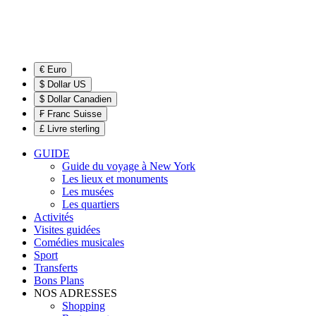
€ Euro
$ Dollar US
$ Dollar Canadien
₣ Franc Suisse
£ Livre sterling
GUIDE
Guide du voyage à New York
Les lieux et monuments
Les musées
Les quartiers
Activités
Visites guidées
Comédies musicales
Sport
Transferts
Bons Plans
NOS ADRESSES
Shopping