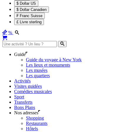
$ Dollar US
$ Dollar Canadien
₣ Franc Suisse
£ Livre sterling
%
Guide
Guide du voyage à New York
Les lieux et monuments
Les musées
Les quartiers
Activités
Visites guidées
Comédies musicales
Sport
Transferts
Bons Plans
Nos adresses
Shopping
Restaurants
Hôtels