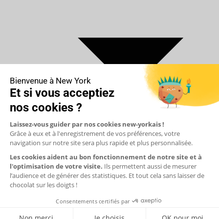
€ Euro
$ Dollar US
$ Dollar Canadien
₣ Franc Suisse
£ Livre sterling