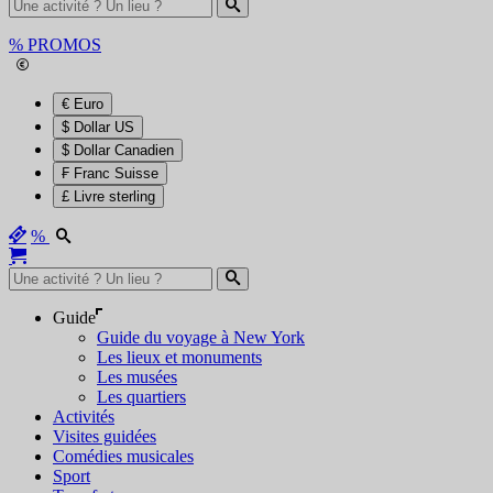
%
PROMOS
€ Euro
$ Dollar US
$ Dollar Canadien
₣ Franc Suisse
£ Livre sterling
%
Guide
Guide du voyage à New York
Les lieux et monuments
Les musées
Les quartiers
Activités
Visites guidées
Comédies musicales
Sport