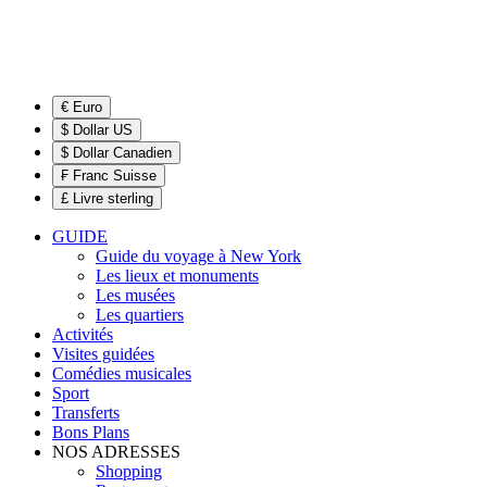
€ Euro
$ Dollar US
$ Dollar Canadien
₣ Franc Suisse
£ Livre sterling
GUIDE
Guide du voyage à New York
Les lieux et monuments
Les musées
Les quartiers
Activités
Visites guidées
Comédies musicales
Sport
Transferts
Bons Plans
NOS ADRESSES
Shopping