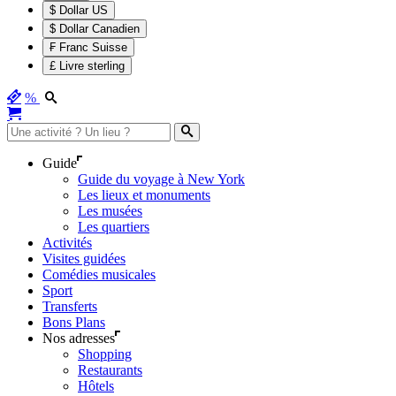
$ Dollar US
$ Dollar Canadien
₣ Franc Suisse
£ Livre sterling
%
Guide
Guide du voyage à New York
Les lieux et monuments
Les musées
Les quartiers
Activités
Visites guidées
Comédies musicales
Sport
Transferts
Bons Plans
Nos adresses
Shopping
Restaurants
Hôtels