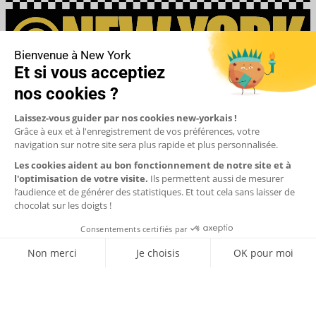
Vous partez à New York ? Voici toutes les infos pour votre voyage à
New York : visites incontournables, musées, observatoires, pass,
sport, comédies musicales. Copyright 1999-2026 - CNEWYORK
SAS. Tous droits réservés.
À propos de nous
Mentions légales
CGV
Politique de confidentialité
Gestion des
cookies
Newsletter
ESPACE PRO
Aide
Contactez-nous
Suivi de votre réservation
Newsletter