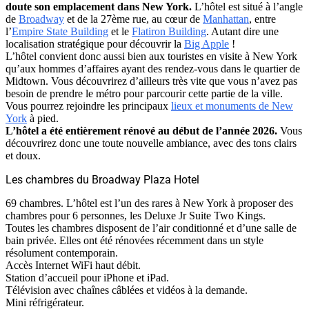
doute son emplacement dans New York.
L’hôtel est situé à l’angle
de
Broadway
et de la 27ème rue, au cœur de
Manhattan
, entre
l’
Empire State Building
et le
Flatiron Building
. Autant dire une
localisation stratégique pour découvrir la
Big Apple
!
L’hôtel convient donc aussi bien aux touristes en visite à New York
qu’aux hommes d’affaires ayant des rendez-vous dans le quartier de
Midtown. Vous découvrirez d’ailleurs très vite que vous n’avez pas
besoin de prendre le métro pour parcourir cette partie de la ville.
Vous pourrez rejoindre les principaux
lieux et monuments de New
York
à pied.
L’hôtel a été entièrement rénové au début de l’année 2026.
Vous
découvrirez donc une toute nouvelle ambiance, avec des tons clairs
et doux.
Les chambres du Broadway Plaza Hotel
69 chambres. L’hôtel est l’un des rares à New York à proposer des
chambres pour 6 personnes, les Deluxe Jr Suite Two Kings.
Toutes les chambres disposent de l’air conditionné et d’une salle de
bain privée. Elles ont été rénovées récemment dans un style
résolument contemporain.
Accès Internet WiFi haut débit.
Station d’accueil pour iPhone et iPad.
Télévision avec chaînes câblées et vidéos à la demande.
Mini réfrigérateur.