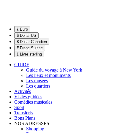
€ Euro
$ Dollar US
$ Dollar Canadien
₣ Franc Suisse
£ Livre sterling
GUIDE
Guide du voyage à New York
Les lieux et monuments
Les musées
Les quartiers
Activités
Visites guidées
Comédies musicales
Sport
Transferts
Bons Plans
NOS ADRESSES
Shopping