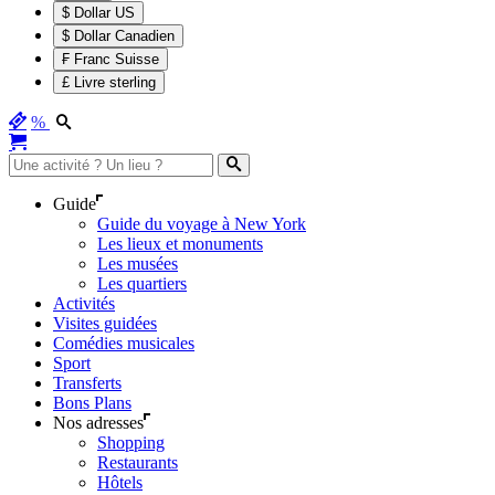
$ Dollar US
$ Dollar Canadien
₣ Franc Suisse
£ Livre sterling
%
Guide
Guide du voyage à New York
Les lieux et monuments
Les musées
Les quartiers
Activités
Visites guidées
Comédies musicales
Sport
Transferts
Bons Plans
Nos adresses
Shopping
Restaurants
Hôtels