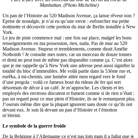
Manhattan. (Photo Micheline)
Un pan de l’Histoire au 520 Madison Avenue, ça laisse rêveur non ?
Eprise de nostalgie, je n’ai eu qu’une envie : enfourcher ma petite
trottinette et découvrir cette portion du mur de Berlin installée à New
York.
Le jeu de piste commence mal : une fois sur place, malgré les bons
renseignements en ma possession, rien, nada. Pas de mur au 520
Madison Avenue. Stupeur et tremblements, comme dirait Amélie
Nothomb ! Je consulte mes notes, car un morceau de douze tonnes
et demi ne peut tout de même pas disparaître comme ça. C’est alors
que je me rappelle qu’à New York une adresse peut aussi signifier la
totalité du bloc d’immeubles. Me voilà partie dans la 53ème rue et,
eurêka, à mi-chemin, une lumière attire mon regard vers le fond
d’une pergola : voilà ce fameux bout du rideau de fer qui sert
désormais de décor à un café. Je m’approche. Les clients et les
employés des environs discutent et fument comme si de rien n’était :
pas un regard pour ce mur plein d’Histoire, ils ne le remarquent plus.
J’oserais même dire que la plupart ignorent sans doute ce qu’ils ont
devant eux. Je suis là devant un pan d’Histoire et l’émotion
m’étreint.
Le symbole de la guerre froide
De la Belgique à l’Allemagne ce n’est pas loin mais il a fallut que je