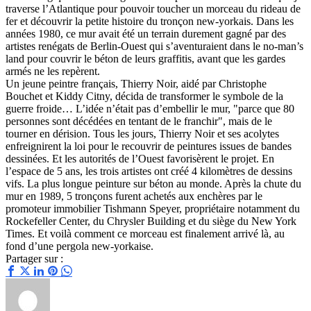
traverse l’Atlantique pour pouvoir toucher un morceau du rideau de
fer et découvrir la petite histoire du tronçon new-yorkais. Dans les
années 1980, ce mur avait été un terrain durement gagné par des
artistes renégats de Berlin-Ouest qui s’aventuraient dans le no-man’s
land pour couvrir le béton de leurs graffitis, avant que les gardes
armés ne les repèrent.
Un jeune peintre français, Thierry Noir, aidé par Christophe
Bouchet et Kiddy Citny, décida de transformer le symbole de la
guerre froide… L’idée n’était pas d’embellir le mur, "parce que 80
personnes sont décédées en tentant de le franchir", mais de le
tourner en dérision. Tous les jours, Thierry Noir et ses acolytes
enfreignirent la loi pour le recouvrir de peintures issues de bandes
dessinées. Et les autorités de l’Ouest favorisèrent le projet. En
l’espace de 5 ans, les trois artistes ont créé 4 kilomètres de dessins
vifs. La plus longue peinture sur béton au monde. Après la chute du
mur en 1989, 5 tronçons furent achetés aux enchères par le
promoteur immobilier Tishmann Speyer, propriétaire notamment du
Rockefeller Center, du Chrysler Building et du siège du New York
Times. Et voilà comment ce morceau est finalement arrivé là, au
fond d’une pergola new-yorkaise.
Partager sur :