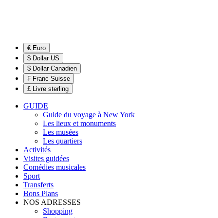
€ Euro
$ Dollar US
$ Dollar Canadien
₣ Franc Suisse
£ Livre sterling
GUIDE
Guide du voyage à New York
Les lieux et monuments
Les musées
Les quartiers
Activités
Visites guidées
Comédies musicales
Sport
Transferts
Bons Plans
NOS ADRESSES
Shopping