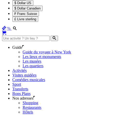
$ Dollar US
$ Dollar Canadien
₣ Franc Suisse
£ Livre sterling
%
Guide
Guide du voyage à New York
Les lieux et monuments
Les musées
Les quartiers
Activités
Visites guidées
Comédies musicales
Sport
Transferts
Bons Plans
Nos adresses
Shopping
Restaurants
Hôtels