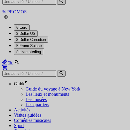
%
PROMOS
€ Euro
$ Dollar US
$ Dollar Canadien
₣ Franc Suisse
£ Livre sterling
%
Guide
Guide du voyage à New York
Les lieux et monuments
Les musées
Les quartiers
Activités
Visites guidées
Comédies musicales
Sport