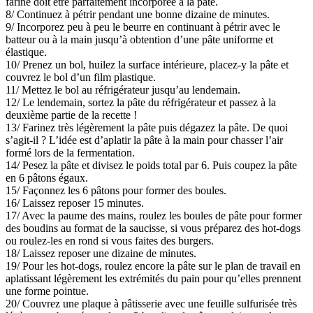
farine doit être parfaitement incorporée à la pâte.
8/ Continuez à pétrir pendant une bonne dizaine de minutes.
9/ Incorporez peu à peu le beurre en continuant à pétrir avec le
batteur ou à la main jusqu’à obtention d’une pâte uniforme et
élastique.
10/ Prenez un bol, huilez la surface intérieure, placez-y la pâte et
couvrez le bol d’un film plastique.
11/ Mettez le bol au réfrigérateur jusqu’au lendemain.
12/ Le lendemain, sortez la pâte du réfrigérateur et passez à la
deuxième partie de la recette !
13/ Farinez très légèrement la pâte puis dégazez la pâte. De quoi
s’agit-il ? L’idée est d’aplatir la pâte à la main pour chasser l’air
formé lors de la fermentation.
14/ Pesez la pâte et divisez le poids total par 6. Puis coupez la pâte
en 6 pâtons égaux.
15/ Façonnez les 6 pâtons pour former des boules.
16/ Laissez reposer 15 minutes.
17/ Avec la paume des mains, roulez les boules de pâte pour former
des boudins au format de la saucisse, si vous préparez des hot-dogs
ou roulez-les en rond si vous faites des burgers.
18/ Laissez reposer une dizaine de minutes.
19/ Pour les hot-dogs, roulez encore la pâte sur le plan de travail en
aplatissant légèrement les extrémités du pain pour qu’elles prennent
une forme pointue.
20/ Couvrez une plaque à pâtisserie avec une feuille sulfurisée très