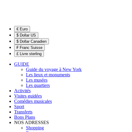
€ Euro
$ Dollar US
$ Dollar Canadien
₣ Franc Suisse
£ Livre sterling
GUIDE
Guide du voyage à New York
Les lieux et monuments
Les musées
Les quartiers
Activités
Visites guidées
Comédies musicales
Sport
Transferts
Bons Plans
NOS ADRESSES
Shopping