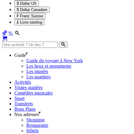
$ Dollar US
$ Dollar Canadien
₣ Franc Suisse
£ Livre sterling
%
Guide
Guide du voyage à New York
Les lieux et monuments
Les musées
Les quartiers
Activités
Visites guidées
Comédies musicales
Sport
Transferts
Bons Plans
Nos adresses
Shopping
Restaurants
Hôtels