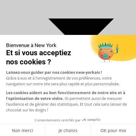
€ Euro
$ Dollar US
$ Dollar Canadien
₣ Franc Suisse
£ Livre sterling