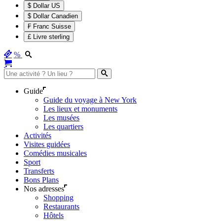
$ Dollar US
$ Dollar Canadien
₣ Franc Suisse
£ Livre sterling
%
Guide
Guide du voyage à New York
Les lieux et monuments
Les musées
Les quartiers
Activités
Visites guidées
Comédies musicales
Sport
Transferts
Bons Plans
Nos adresses
Shopping
Restaurants
Hôtels