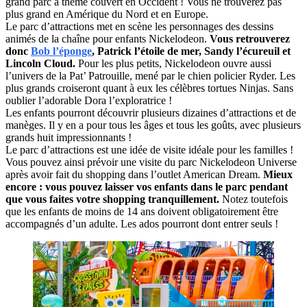
grand parc à thème couvert en Occident ! Vous ne trouverez pas
plus grand en Amérique du Nord et en Europe.
Le parc d’attractions met en scène les personnages des dessins
animés de la chaîne pour enfants Nickelodeon.
Vous retrouverez
donc
Bob l’éponge
, Patrick l’étoile de mer, Sandy l’écureuil et
Lincoln Cloud.
Pour les plus petits, Nickelodeon ouvre aussi
l’univers de la Pat’ Patrouille, mené par le chien policier Ryder. Les
plus grands croiseront quant à eux les célèbres tortues Ninjas. Sans
oublier l’adorable Dora l’exploratrice !
Les enfants pourront découvrir plusieurs dizaines d’attractions et de
manèges. Il y en a pour tous les âges et tous les goûts, avec plusieurs
grands huit impressionnants !
Le parc d’attractions est une idée de visite idéale pour les familles !
Vous pouvez ainsi prévoir une visite du parc Nickelodeon Universe
après avoir fait du shopping dans l’outlet American Dream.
Mieux
encore : vous pouvez laisser vos enfants dans le parc pendant
que vous faites votre shopping tranquillement.
Notez toutefois
que les enfants de moins de 14 ans doivent obligatoirement être
accompagnés d’un adulte. Les ados pourront dont entrer seuls !