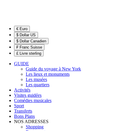
€ Euro
$ Dollar US
$ Dollar Canadien
₣ Franc Suisse
£ Livre sterling
GUIDE
Guide du voyage à New York
Les lieux et monuments
Les musées
Les quartiers
Activités
Visites guidées
Comédies musicales
Sport
Transferts
Bons Plans
NOS ADRESSES
Shopping