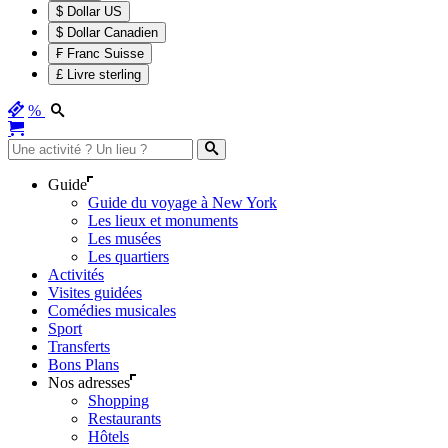
$ Dollar US
$ Dollar Canadien
₣ Franc Suisse
£ Livre sterling
%
Guide
Guide du voyage à New York
Les lieux et monuments
Les musées
Les quartiers
Activités
Visites guidées
Comédies musicales
Sport
Transferts
Bons Plans
Nos adresses
Shopping
Restaurants
Hôtels