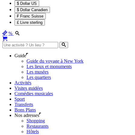
$ Dollar US
$ Dollar Canadien
₣ Franc Suisse
£ Livre sterling
%
Guide
Guide du voyage à New York
Les lieux et monuments
Les musées
Les quartiers
Activités
Visites guidées
Comédies musicales
Sport
Transferts
Bons Plans
Nos adresses
Shopping
Restaurants
Hôtels