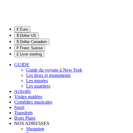
€ Euro
$ Dollar US
$ Dollar Canadien
₣ Franc Suisse
£ Livre sterling
GUIDE
Guide du voyage à New York
Les lieux et monuments
Les musées
Les quartiers
Activités
Visites guidées
Comédies musicales
Sport
Transferts
Bons Plans
NOS ADRESSES
Shopping