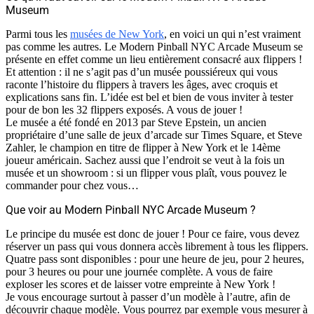
Museum
Parmi tous les
musées de New York
, en voici un qui n’est vraiment
pas comme les autres. Le Modern Pinball NYC Arcade Museum se
présente en effet comme un lieu entièrement consacré aux flippers !
Et attention : il ne s’agit pas d’un musée poussiéreux qui vous
raconte l’histoire du flippers à travers les âges, avec croquis et
explications sans fin. L’idée est bel et bien de vous inviter à tester
pour de bon les 32 flippers exposés. A vous de jouer !
Le musée a été fondé en 2013 par Steve Epstein, un ancien
propriétaire d’une salle de jeux d’arcade sur Times Square, et Steve
Zahler, le champion en titre de flipper à New York et le 14ème
joueur américain. Sachez aussi que l’endroit se veut à la fois un
musée et un showroom : si un flipper vous plaît, vous pouvez le
commander pour chez vous…
Que voir au Modern Pinball NYC Arcade Museum ?
Le principe du musée est donc de jouer ! Pour ce faire, vous devez
réserver un pass qui vous donnera accès librement à tous les flippers.
Quatre pass sont disponibles : pour une heure de jeu, pour 2 heures,
pour 3 heures ou pour une journée complète. A vous de faire
exploser les scores et de laisser votre empreinte à New York !
Je vous encourage surtout à passer d’un modèle à l’autre, afin de
découvrir chaque modèle. Vous pourrez par exemple vous mesurer à