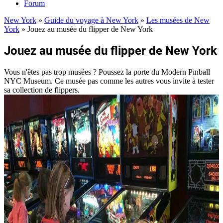
Forum
New York
»
Guide du voyage à New York
»
Les musées de New
York
»
Jouez au musée du flipper de New York
Jouez au musée du flipper de New York
Vous n'êtes pas trop musées ? Poussez la porte du Modern Pinball
NYC Museum. Ce musée pas comme les autres vous invite à tester
sa collection de flippers.