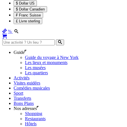
$ Dollar US
$ Dollar Canadien
₣ Franc Suisse
£ Livre sterling
%
Guide
Guide du voyage à New York
Les lieux et monuments
Les musées
Les quartiers
Activités
Visites guidées
Comédies musicales
Sport
Transferts
Bons Plans
Nos adresses
Shopping
Restaurants
Hôtels