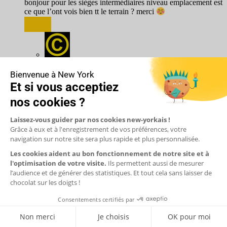
bonjour pour les sièges intermédiaires niveau emplacement est
ce que l’ont vois bien tt le terrain ? merci
Répondre
Katia (CNEWYORK)
19 août 2025
Bonjour,
L’ambiance NBA et la vue sont bonnes partout.
Toutefois plus vous prenez un billet proche mieux vous
verrez les actions.
Répondre
Sylvain Soriano