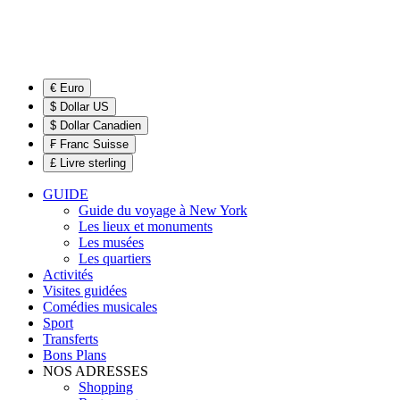
€ Euro
$ Dollar US
$ Dollar Canadien
₣ Franc Suisse
£ Livre sterling
GUIDE
Guide du voyage à New York
Les lieux et monuments
Les musées
Les quartiers
Activités
Visites guidées
Comédies musicales
Sport
Transferts
Bons Plans
NOS ADRESSES
Shopping