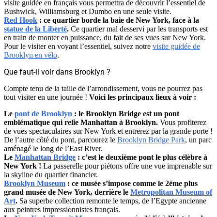
visite guidée en français vous permettra de découvrir l’essentiel de
Bushwick, Williamsburg et Dumbo en une seule visite.
Red Hook
: ce quartier borde la baie de New York, face à la
statue de la Liberté
.
Ce quartier mal desservi par les transports est
en train de monter en puissance, du fait de ses vues sur New York.
Pour le visiter en voyant l’essentiel, suivez notre
visite guidée de
Brooklyn en vélo
.
Que faut-il voir dans Brooklyn ?
Compte tenu de la taille de l’arrondissement, vous ne pourrez pas
tout visiter en une journée !
Voici les principaux lieux à voir :
Le
pont de Brooklyn
: le Brooklyn Bridge est un pont
emblématique qui relie Manhattan à Brooklyn.
Vous profiterez
de vues spectaculaires sur New York et entrerez par la grande porte !
De l’autre côté du pont, parcourez le
Brooklyn Bridge Park
, un parc
aménagé le long de l’East River.
Le
Manhattan Bridge
: c’est le deuxième pont le plus célèbre à
New York !
La passerelle pour piétons offre une vue imprenable sur
la skyline du quartier financier.
Brooklyn Museum
: ce musée s’impose comme le 2ème plus
grand musée de New York, derrière le
Metropolitan Museum of
Art
.
Sa superbe collection remonte le temps, de l’Egypte ancienne
aux peintres impressionnistes français.