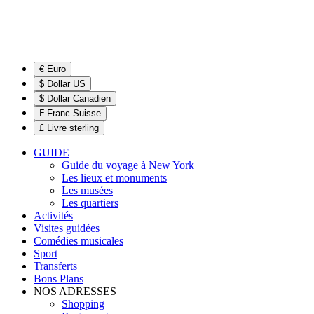
€ Euro
$ Dollar US
$ Dollar Canadien
₣ Franc Suisse
£ Livre sterling
GUIDE
Guide du voyage à New York
Les lieux et monuments
Les musées
Les quartiers
Activités
Visites guidées
Comédies musicales
Sport
Transferts
Bons Plans
NOS ADRESSES
Shopping