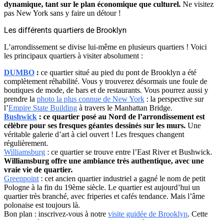
dynamique, tant sur le plan économique que culturel.
Ne visitez
pas New York sans y faire un détour !
Les différents quartiers de Brooklyn
L’arrondissement se divise lui-même en plusieurs quartiers ! Voici
les principaux quartiers à visiter absolument :
DUMBO
:
ce quartier situé au pied du pont de Brooklyn a été
complètement réhabilité. Vous y trouverez désormais une foule de
boutiques de mode, de bars et de restaurants. Vous pourrez aussi y
prendre la
photo la plus connue de New York
: la perspective sur
l’
Empire State Building
à travers le Manhattan Bridge.
Bushwick
: ce quartier posé au Nord de l’arrondissement est
célèbre pour ses fresques géantes dessinés sur les murs.
Une
véritable galerie d’art à ciel ouvert ! Les fresques changent
régulièrement.
Williamsburg
: ce quartier se trouve entre l’East River et Bushwick.
Williamsburg offre une ambiance très authentique, avec une
vraie vie de quartier.
Greenpoint
: cet ancien quartier industriel a gagné le nom de petit
Pologne à la fin du 19ème siècle. Le quartier est aujourd’hui un
quartier très branché, avec friperies et cafés tendance. Mais l’âme
polonaise est toujours là.
Bon plan : inscrivez-vous à notre
visite guidée de Brooklyn
. Cette