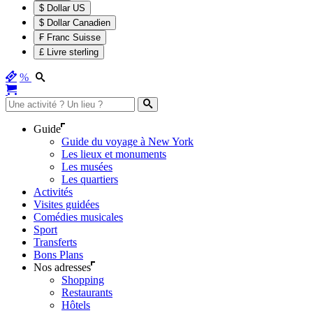
$ Dollar US
$ Dollar Canadien
₣ Franc Suisse
£ Livre sterling
%
Guide
Guide du voyage à New York
Les lieux et monuments
Les musées
Les quartiers
Activités
Visites guidées
Comédies musicales
Sport
Transferts
Bons Plans
Nos adresses
Shopping
Restaurants
Hôtels