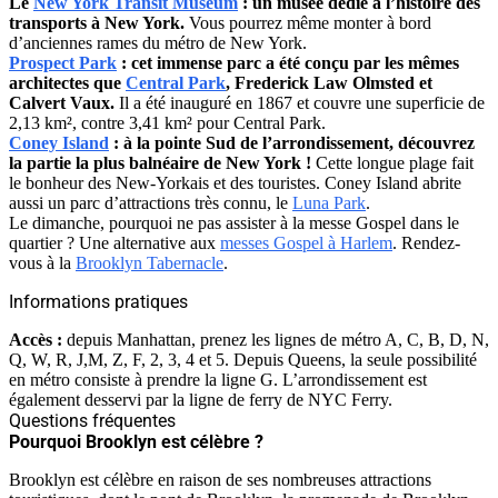
Le
New York Transit Museum
: un musée dédié à l’histoire des
transports à New York.
Vous pourrez même monter à bord
d’anciennes rames du métro de New York.
Prospect Park
: cet immense parc a été conçu par les mêmes
architectes que
Central Park
, Frederick Law Olmsted et
Calvert Vaux.
Il a été inauguré en 1867 et couvre une superficie de
2,13 km², contre 3,41 km² pour Central Park.
Coney Island
: à la pointe Sud de l’arrondissement, découvrez
la partie la plus balnéaire de New York !
Cette longue plage fait
le bonheur des New-Yorkais et des touristes. Coney Island abrite
aussi un parc d’attractions très connu, le
Luna Park
.
Le dimanche, pourquoi ne pas assister à la messe Gospel dans le
quartier ? Une alternative aux
messes Gospel à Harlem
. Rendez-
vous à la
Brooklyn Tabernacle
.
Informations pratiques
Accès :
depuis Manhattan, prenez les lignes de métro A, C, B, D, N,
Q, W, R, J,M, Z, F, 2, 3, 4 et 5. Depuis Queens, la seule possibilité
en métro consiste à prendre la ligne G. L’arrondissement est
également desservi par la ligne de ferry de NYC Ferry.
Questions fréquentes
Pourquoi Brooklyn est célèbre ?
Brooklyn est célèbre en raison de ses nombreuses attractions