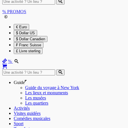
%
PROMOS
€ Euro
$ Dollar US
$ Dollar Canadien
₣ Franc Suisse
£ Livre sterling
%
Guide
Guide du voyage à New York
Les lieux et monuments
Les musées
Les quartiers
Activités
Visites guidées
Comédies musicales
Sport