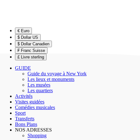
€ Euro
$ Dollar US
$ Dollar Canadien
₣ Franc Suisse
£ Livre sterling
GUIDE
Guide du voyage à New York
Les lieux et monuments
Les musées
Les quartiers
Activités
Visites guidées
Comédies musicales
Sport
Transferts
Bons Plans
NOS ADRESSES
Shopping