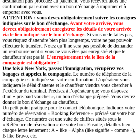
destination puis procédez au paiement. Vous recevrez alors une
confirmation par e-mail avec un bon d’échange à imprimer et à
emporter avec vous.
ATTENTION : vous devez obligatoirement suivre les consignes
indiquées sur le bon d’échange.
Avant votre arrivée, vous
devrez obligatoirement enregistrer les détails de votre arrivée
via le lien indiqué sur le bon d’échange.
Si vous ne le faites pas,
vous risquez d’attendre bien plus longtemps, voire ne pas pouvoir
effectuer le transfert. Notez qu’il ne sera pas possible de demander
un remboursement si vous ne vous êtes pas enregistré et que le
chauffeur n’est pas là.
L’enregistrement via le lien de la
compagnie est obligatoire !
Une fois à New York, passez l’immigration, récupérez vos
bagages et appelez la compagnie.
Le numéro de téléphone de la
compagnie est indiquée sur votre confirmation. L’opérateur vous
indiquera le délai d’attente et le chauffeur viendra vous chercher à
l’extérieur du terminal. Précisez à l’opérateur que vous disposez
d’un « pre-paid voucher », un bon d’échange prépayé. Vous devrez
donner le bon d’échange au chauffeur.
Un petit point pratique pour le contact téléphonique. Indiquez votre
numéro de réservation « Booking Reference » précisé sur votre bon
d’échange. Ce numéro est une suite de chiffres situés sous la
« Référence de réservation » de votre bon. Ensuite, détaillez bien
chaque lettre lentement : A « like » Alpha (like signifie « comme »),
B like Bravo, etc.