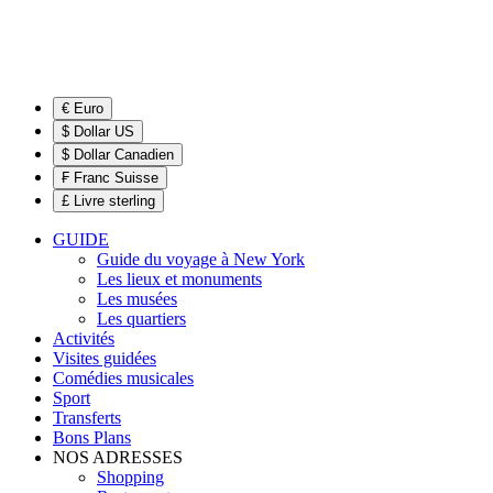
€ Euro
$ Dollar US
$ Dollar Canadien
₣ Franc Suisse
£ Livre sterling
GUIDE
Guide du voyage à New York
Les lieux et monuments
Les musées
Les quartiers
Activités
Visites guidées
Comédies musicales
Sport
Transferts
Bons Plans
NOS ADRESSES
Shopping