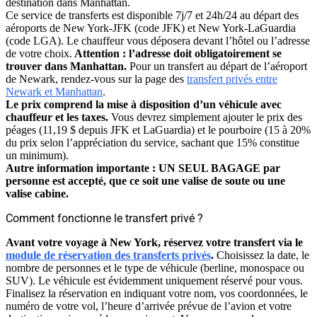
destination dans Manhattan.
Ce service de transferts est disponible 7j/7 et 24h/24 au départ des
aéroports de New York-JFK (code JFK) et New York-LaGuardia
(code LGA). Le chauffeur vous déposera devant l’hôtel ou l’adresse
de votre choix.
Attention : l’adresse doit obligatoirement se
trouver dans Manhattan.
Pour un transfert au départ de l’aéroport
de Newark, rendez-vous sur la page des
transfert privés entre
Newark et Manhattan
.
Le prix comprend la mise à disposition d’un véhicule avec
chauffeur et les taxes.
Vous devrez simplement ajouter le prix des
péages (11,19 $ depuis JFK et LaGuardia) et le pourboire (15 à 20%
du prix selon l’appréciation du service, sachant que 15% constitue
un minimum).
Autre information importante : UN SEUL BAGAGE par
personne est accepté, que ce soit une valise de soute ou une
valise cabine.
Comment fonctionne le transfert privé ?
Avant votre voyage à New York, réservez votre transfert via le
module de réservation des transferts privés
.
Choisissez la date, le
nombre de personnes et le type de véhicule (berline, monospace ou
SUV). Le véhicule est évidemment uniquement réservé pour vous.
Finalisez la réservation en indiquant votre nom, vos coordonnées, le
numéro de votre vol, l’heure d’arrivée prévue de l’avion et votre