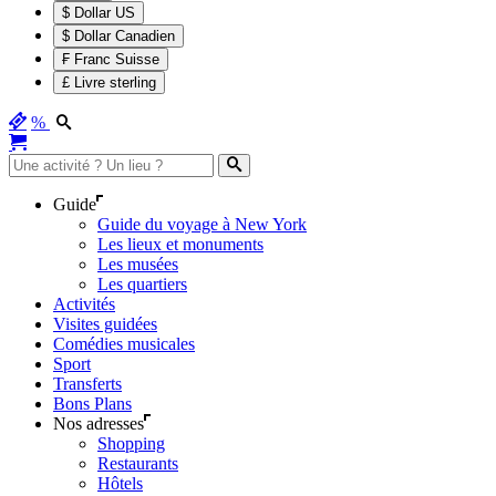
$ Dollar US
$ Dollar Canadien
₣ Franc Suisse
£ Livre sterling
%
Guide
Guide du voyage à New York
Les lieux et monuments
Les musées
Les quartiers
Activités
Visites guidées
Comédies musicales
Sport
Transferts
Bons Plans
Nos adresses
Shopping
Restaurants
Hôtels