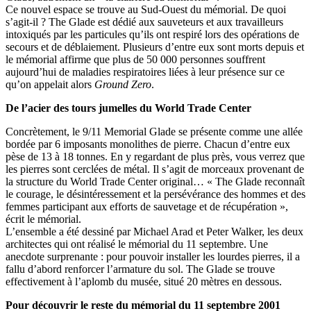
Ce nouvel espace se trouve au Sud-Ouest du mémorial. De quoi
s’agit-il ? The Glade est dédié aux sauveteurs et aux travailleurs
intoxiqués par les particules qu’ils ont respiré lors des opérations de
secours et de déblaiement. Plusieurs d’entre eux sont morts depuis et
le mémorial affirme que plus de 50 000 personnes souffrent
aujourd’hui de maladies respiratoires liées à leur présence sur ce
qu’on appelait alors
Ground Zero
.
De l’acier des tours jumelles du World Trade Center
Concrètement, le 9/11 Memorial Glade se présente comme une allée
bordée par 6 imposants monolithes de pierre. Chacun d’entre eux
pèse de 13 à 18 tonnes. En y regardant de plus près, vous verrez que
les pierres sont cerclées de métal. Il s’agit de morceaux provenant de
la structure du World Trade Center original…
« The Glade reconnaît
le courage, le désintéressement et la persévérance des hommes et des
femmes participant aux efforts de sauvetage et de récupération »,
écrit le mémorial.
L’ensemble a été dessiné par Michael Arad et Peter Walker, les deux
architectes qui ont réalisé le mémorial du 11 septembre. Une
anecdote surprenante : pour pouvoir installer les lourdes pierres, il a
fallu d’abord renforcer l’armature du sol. The Glade se trouve
effectivement à l’aplomb du musée, situé 20 mètres en dessous.
Pour découvrir le reste du mémorial du 11 septembre 2001