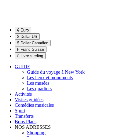
€ Euro
$ Dollar US
$ Dollar Canadien
₣ Franc Suisse
£ Livre sterling
GUIDE
Guide du voyage à New York
Les lieux et monuments
Les musées
Les quartiers
Activités
Visites guidées
Comédies musicales
Sport
Transferts
Bons Plans
NOS ADRESSES
Shopping