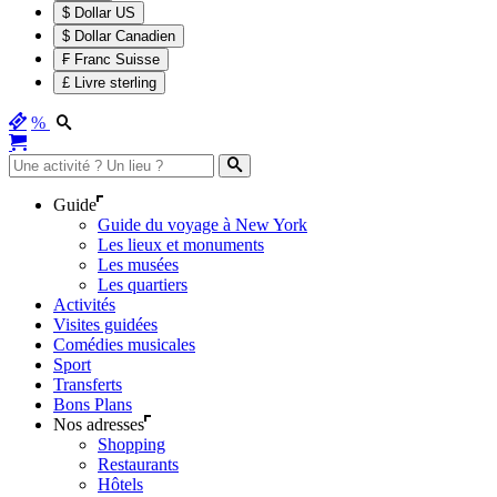
$ Dollar US
$ Dollar Canadien
₣ Franc Suisse
£ Livre sterling
%
Guide
Guide du voyage à New York
Les lieux et monuments
Les musées
Les quartiers
Activités
Visites guidées
Comédies musicales
Sport
Transferts
Bons Plans
Nos adresses
Shopping
Restaurants
Hôtels