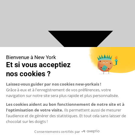
€ Euro
$ Dollar US
$ Dollar Canadien
₣ Franc Suisse
£ Livre sterling