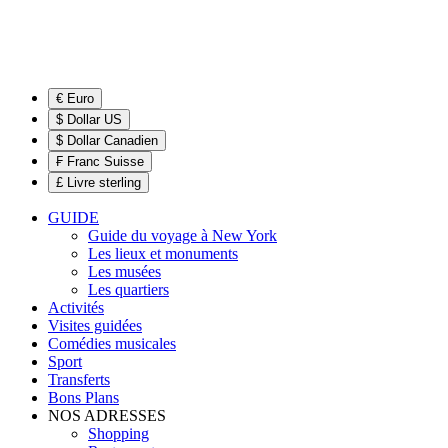
€ Euro
$ Dollar US
$ Dollar Canadien
₣ Franc Suisse
£ Livre sterling
GUIDE
Guide du voyage à New York
Les lieux et monuments
Les musées
Les quartiers
Activités
Visites guidées
Comédies musicales
Sport
Transferts
Bons Plans
NOS ADRESSES
Shopping