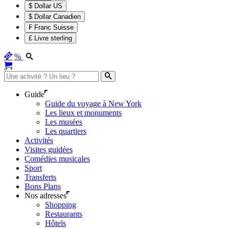
$ Dollar US
$ Dollar Canadien
₣ Franc Suisse
£ Livre sterling
%
Guide
Guide du voyage à New York
Les lieux et monuments
Les musées
Les quartiers
Activités
Visites guidées
Comédies musicales
Sport
Transferts
Bons Plans
Nos adresses
Shopping
Restaurants
Hôtels