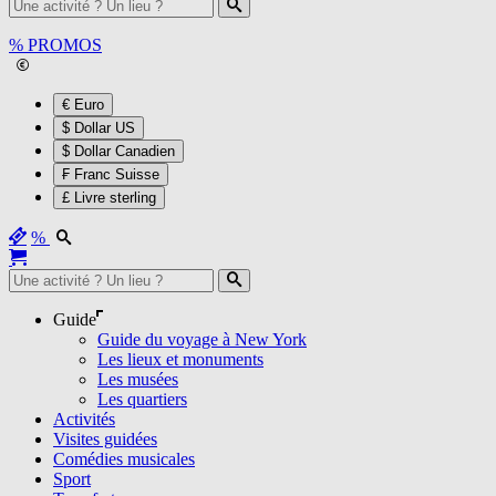
%
PROMOS
€ Euro
$ Dollar US
$ Dollar Canadien
₣ Franc Suisse
£ Livre sterling
%
Guide
Guide du voyage à New York
Les lieux et monuments
Les musées
Les quartiers
Activités
Visites guidées
Comédies musicales
Sport