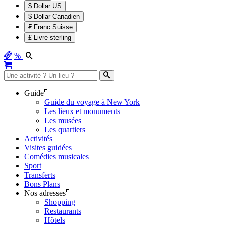
$ Dollar US
$ Dollar Canadien
₣ Franc Suisse
£ Livre sterling
%
Guide
Guide du voyage à New York
Les lieux et monuments
Les musées
Les quartiers
Activités
Visites guidées
Comédies musicales
Sport
Transferts
Bons Plans
Nos adresses
Shopping
Restaurants
Hôtels