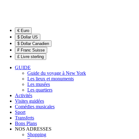
€ Euro
$ Dollar US
$ Dollar Canadien
₣ Franc Suisse
£ Livre sterling
GUIDE
Guide du voyage à New York
Les lieux et monuments
Les musées
Les quartiers
Activités
Visites guidées
Comédies musicales
Sport
Transferts
Bons Plans
NOS ADRESSES
Shopping