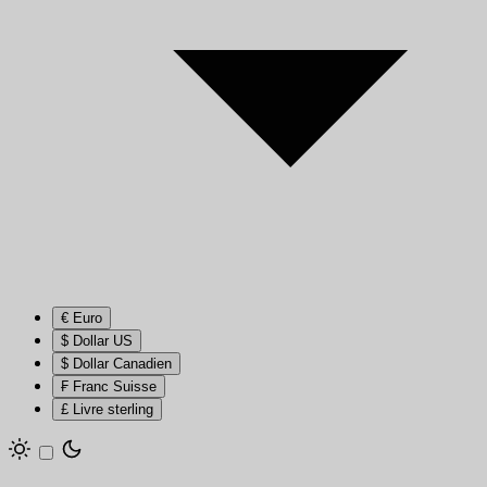
€ Euro
$ Dollar US
$ Dollar Canadien
₣ Franc Suisse
£ Livre sterling