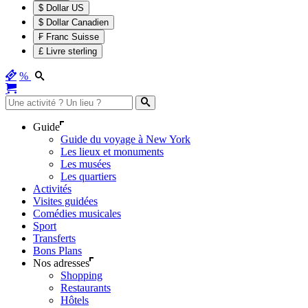
$ Dollar US
$ Dollar Canadien
₣ Franc Suisse
£ Livre sterling
%
Guide
Guide du voyage à New York
Les lieux et monuments
Les musées
Les quartiers
Activités
Visites guidées
Comédies musicales
Sport
Transferts
Bons Plans
Nos adresses
Shopping
Restaurants
Hôtels