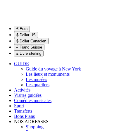
€ Euro
$ Dollar US
$ Dollar Canadien
₣ Franc Suisse
£ Livre sterling
GUIDE
Guide du voyage à New York
Les lieux et monuments
Les musées
Les quartiers
Activités
Visites guidées
Comédies musicales
Sport
Transferts
Bons Plans
NOS ADRESSES
Shopping