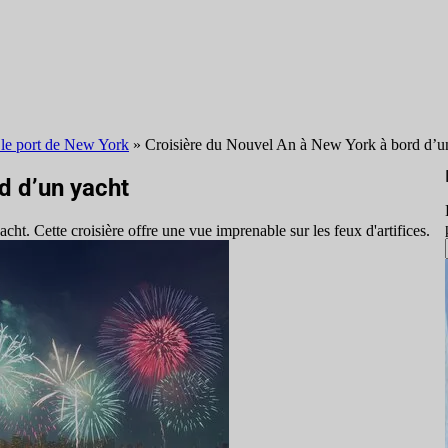
s le port de New York
»
Croisière du Nouvel An à New York à bord d’u
d d’un yacht
t. Cette croisière offre une vue imprenable sur les feux d'artifices.