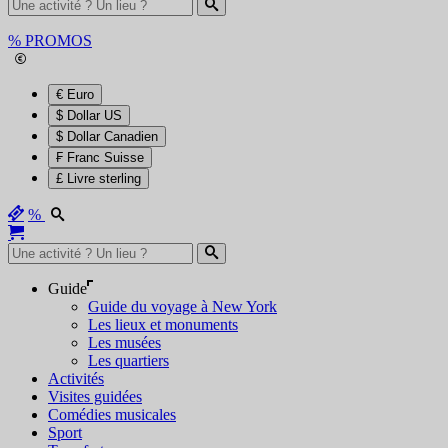
%
PROMOS
€ Euro
$ Dollar US
$ Dollar Canadien
₣ Franc Suisse
£ Livre sterling
%
Guide
Guide du voyage à New York
Les lieux et monuments
Les musées
Les quartiers
Activités
Visites guidées
Comédies musicales
Sport