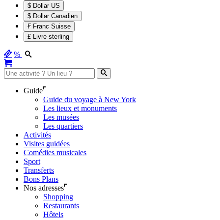
$ Dollar US
$ Dollar Canadien
₣ Franc Suisse
£ Livre sterling
%
Guide
Guide du voyage à New York
Les lieux et monuments
Les musées
Les quartiers
Activités
Visites guidées
Comédies musicales
Sport
Transferts
Bons Plans
Nos adresses
Shopping
Restaurants
Hôtels