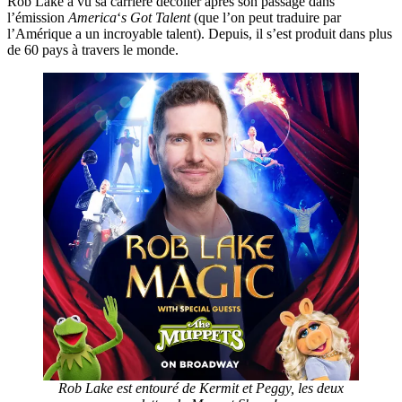
Rob Lake a vu sa carrière décoller après son passage dans
l’émission
America
‘
s Got Talent
(que l’on peut traduire par
l’Amérique a un incroyable talent). Depuis, il s’est produit dans plus
de 60 pays à travers le monde.
Rob Lake est entouré de Kermit et Peggy, les deux