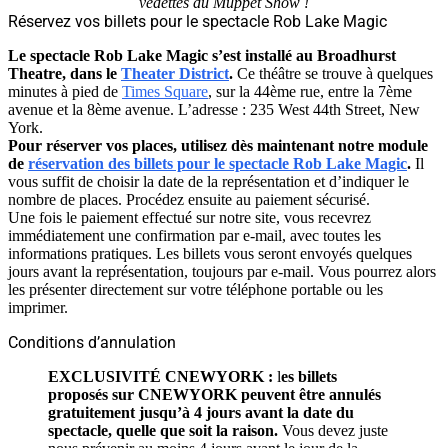
vedettes du Muppet Show !
Réservez vos billets pour le spectacle Rob Lake Magic
Le spectacle Rob Lake Magic s’est installé au Broadhurst
Theatre, dans le
Theater District
.
Ce théâtre se trouve à quelques
minutes à pied de
Times Square
, sur la 44ème rue, entre la 7ème
avenue et la 8ème avenue. L’adresse : 235 West 44th Street, New
York.
Pour réserver vos places, utilisez dès maintenant notre module
de
réservation des billets pour le spectacle Rob Lake Magic
.
Il
vous suffit de choisir la date de la représentation et d’indiquer le
nombre de places. Procédez ensuite au paiement sécurisé.
Une fois le paiement effectué sur notre site, vous recevrez
immédiatement une confirmation par e-mail, avec toutes les
informations pratiques. Les billets vous seront envoyés quelques
jours avant la représentation, toujours par e-mail. Vous pourrez alors
les présenter directement sur votre téléphone portable ou les
imprimer.
Conditions d’annulation
EXCLUSIVITÉ CNEWYORK :
l
es billets
proposés sur CNEWYORK peuvent être annulés
gratuitement jusqu’à 4 jours avant la date du
spectacle, quelle que soit la raison.
Vous devez juste