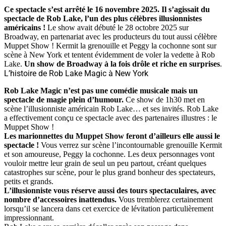
Ce spectacle s’est arrêté le 16 novembre 2025. Il s’agissait du
spectacle de Rob Lake, l’un des plus célèbres illusionnistes
américains !
Le show avait débuté le 28 octobre 2025 sur
Broadway, en partenariat avec les producteurs du tout aussi célèbre
Muppet Show ! Kermit la grenouille et Peggy la cochonne sont sur
scène à New York et tentent évidemment de voler la vedette à Rob
Lake.
Un show de Broadway à la fois drôle et riche en surprises
.
L’histoire de Rob Lake Magic à New York
Rob Lake Magic n’est pas une comédie musicale mais un
spectacle de magie plein d’humour.
Ce show de 1h30 met en
scène l’illusionniste américain Rob Lake… et ses invités. Rob Lake
a effectivement conçu ce spectacle avec des partenaires illustres : le
Muppet Show !
Les marionnettes du Muppet Show feront d’ailleurs elle aussi le
spectacle !
Vous verrez sur scène l’incontournable grenouille Kermit
et son amoureuse, Peggy la cochonne. Les deux personnages vont
vouloir mettre leur grain de seul un peu partout, créant quelques
catastrophes sur scène, pour le plus grand bonheur des spectateurs,
petits et grands.
L’illusionniste vous réserve aussi des tours spectaculaires, avec
nombre d’accessoires inattendus.
Vous tremblerez certainement
lorsqu’il se lancera dans cet exercice de lévitation particulièrement
impressionnant.