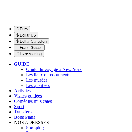
€ Euro
$ Dollar US
$ Dollar Canadien
₣ Franc Suisse
£ Livre sterling
GUIDE
Guide du voyage à New York
Les lieux et monuments
Les musées
Les quartiers
Activités
Visites guidées
Comédies musicales
Sport
Transferts
Bons Plans
NOS ADRESSES
Shopping