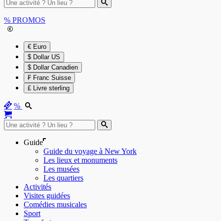
%
PROMOS
€ Euro
$ Dollar US
$ Dollar Canadien
₣ Franc Suisse
£ Livre sterling
%
Guide
Guide du voyage à New York
Les lieux et monuments
Les musées
Les quartiers
Activités
Visites guidées
Comédies musicales
Sport