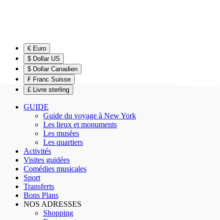
€ Euro
$ Dollar US
$ Dollar Canadien
₣ Franc Suisse
£ Livre sterling
GUIDE
Guide du voyage à New York
Les lieux et monuments
Les musées
Les quartiers
Activités
Visites guidées
Comédies musicales
Sport
Transferts
Bons Plans
NOS ADRESSES
Shopping