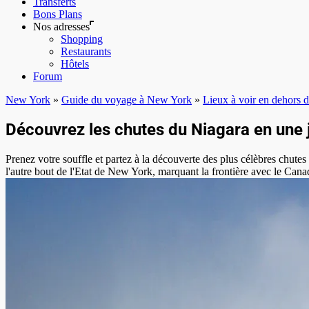
Transferts
Bons Plans
Nos adresses
Shopping
Restaurants
Hôtels
Forum
New York
»
Guide du voyage à New York
»
Lieux à voir en dehors
Découvrez les chutes du Niagara en une
Prenez votre souffle et partez à la découverte des plus célèbres chute
l'autre bout de l'Etat de New York, marquant la frontière avec le Cana