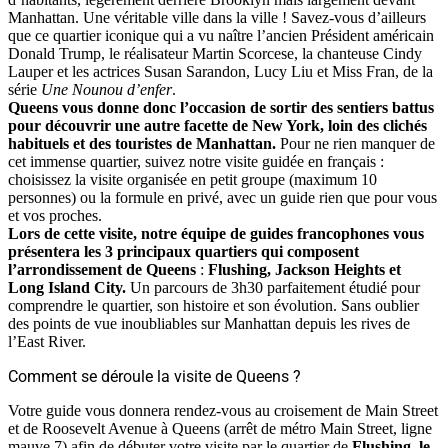
Manhattan. Une véritable ville dans la ville ! Savez-vous d’ailleurs
que ce quartier iconique qui a vu naître l’ancien Président américain
Donald Trump, le réalisateur Martin Scorcese, la chanteuse Cindy
Lauper et les actrices Susan Sarandon, Lucy Liu et Miss Fran, de la
série
Une Nounou d’enfer
.
Queens vous donne donc l’occasion de sortir des sentiers battus
pour découvrir une autre facette de New York, loin des clichés
habituels et des touristes de Manhattan.
Pour ne rien manquer de
cet immense quartier, suivez notre visite guidée en français :
choisissez la visite organisée en petit groupe (maximum 10
personnes) ou la formule en privé, avec un guide rien que pour vous
et vos proches.
Lors de cette visite, notre équipe de guides francophones vous
présentera les 3 principaux quartiers qui composent
l’arrondissement de Queens
:
Flushing, Jackson Heights et
Long Island City.
Un parcours de 3h30 parfaitement étudié pour
comprendre le quartier, son histoire et son évolution. Sans oublier
des points de vue inoubliables sur Manhattan depuis les rives de
l’East River.
Comment se déroule la visite de Queens ?
Votre guide vous donnera rendez-vous au croisement de Main Street
et de Roosevelt Avenue à Queens (arrêt de métro Main Street, ligne
mauve 7) afin de débuter votre visite par le quartier de
Flushing, le