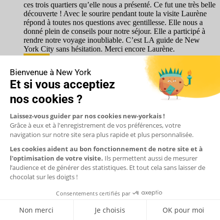
ces trois quartiers qu’elle nous a présenté. Ce fut une très belle
découverte ! Avec le sourire pendant toute la visite Laurène
répond à toutes nos questions avec gentillesse. Elle nous a
donné plein de conseils pour notre séjour. Elle a participé à
rendre notre voyage inoubliable. C’est LA guide de New
York City sans hésitation. Merci encore Laurène.
Répondre
Laurène (CNEWYORK)
4 octobre 2022
Merci pour cet éloge Christine et Patrick !
Nous sommes très touchés. J’ai passé un excellent
moment avec vous et Catherine et son mari. J’ai
vraiment la visite de Queens à coeur car c’est un
quartier souvent méconnu, mais qui recèle d’une
richesse culturelle et humaine insoupçonnée par
beaucoup. Après c’est mon travail en tant que guide, de
mettre ce petit bijou en lumière. Et grâce à vos retours,
je suis sûre que d’autres personnes tenteront l’aventure