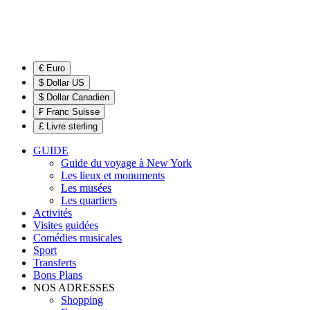
€ Euro
$ Dollar US
$ Dollar Canadien
₣ Franc Suisse
£ Livre sterling
GUIDE
Guide du voyage à New York
Les lieux et monuments
Les musées
Les quartiers
Activités
Visites guidées
Comédies musicales
Sport
Transferts
Bons Plans
NOS ADRESSES
Shopping