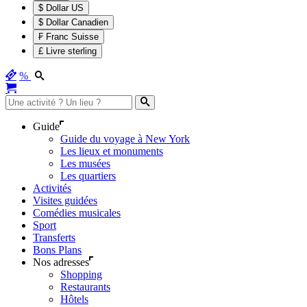
$ Dollar US
$ Dollar Canadien
₣ Franc Suisse
£ Livre sterling
%
Guide
Guide du voyage à New York
Les lieux et monuments
Les musées
Les quartiers
Activités
Visites guidées
Comédies musicales
Sport
Transferts
Bons Plans
Nos adresses
Shopping
Restaurants
Hôtels