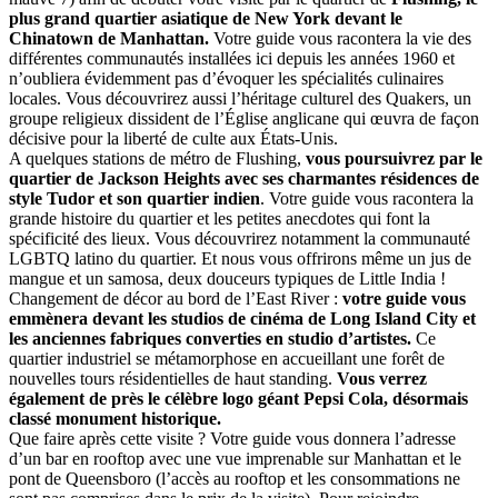
plus grand quartier asiatique de New York devant le
Chinatown de Manhattan.
Votre guide vous racontera la vie des
différentes communautés installées ici depuis les années 1960 et
n’oubliera évidemment pas d’évoquer les spécialités culinaires
locales. Vous découvrirez aussi l’héritage culturel des Quakers, un
groupe religieux dissident de l’Église anglicane qui œuvra de façon
décisive pour la liberté de culte aux États-Unis.
A quelques stations de métro de Flushing,
vous poursuivrez par le
quartier de Jackson Heights avec ses charmantes résidences de
style Tudor et son quartier indien
. Votre guide vous racontera la
grande histoire du quartier et les petites anecdotes qui font la
spécificité des lieux. Vous découvrirez notamment la communauté
LGBTQ latino du quartier. Et nous vous offrirons même un jus de
mangue et un samosa, deux douceurs typiques de Little India !
Changement de décor au bord de l’East River :
votre guide vous
emmènera devant les studios de cinéma de Long Island City et
les anciennes fabriques converties en studio d’artistes.
Ce
quartier industriel se métamorphose en accueillant une forêt de
nouvelles tours résidentielles de haut standing.
Vous verrez
également de près le célèbre logo géant Pepsi Cola, désormais
classé monument historique.
Que faire après cette visite ? Votre guide vous donnera l’adresse
d’un bar en rooftop avec une vue imprenable sur Manhattan et le
pont de Queensboro (l’accès au rooftop et les consommations ne