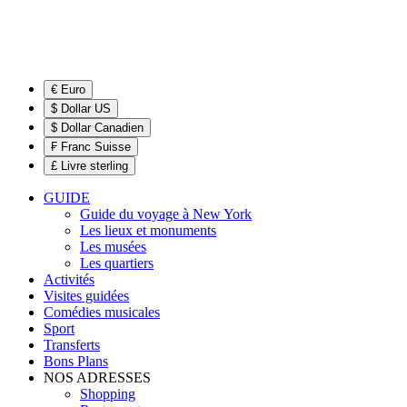
€ Euro
$ Dollar US
$ Dollar Canadien
₣ Franc Suisse
£ Livre sterling
GUIDE
Guide du voyage à New York
Les lieux et monuments
Les musées
Les quartiers
Activités
Visites guidées
Comédies musicales
Sport
Transferts
Bons Plans
NOS ADRESSES
Shopping