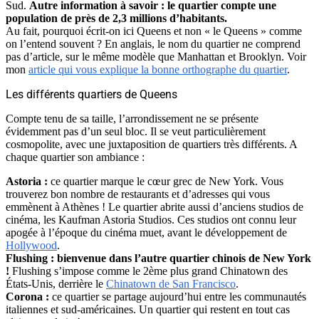
Sud.
Autre information à savoir : le quartier compte une
population de près de 2,3 millions d’habitants.
Au fait, pourquoi écrit-on ici Queens et non « le Queens » comme
on l’entend souvent ? En anglais, le nom du quartier ne comprend
pas d’article, sur le même modèle que Manhattan et Brooklyn. Voir
mon
article qui vous explique la bonne orthographe du quartier
.
Les différents quartiers de Queens
Compte tenu de sa taille, l’arrondissement ne se présente
évidemment pas d’un seul bloc. Il se veut particulièrement
cosmopolite, avec une juxtaposition de quartiers très différents. A
chaque quartier son ambiance :
Astoria :
ce quartier marque le cœur grec de New York. Vous
trouverez bon nombre de restaurants et d’adresses qui vous
emmènent à Athènes ! Le quartier abrite aussi d’anciens studios de
cinéma, les Kaufman Astoria Studios. Ces studios ont connu leur
apogée à l’époque du cinéma muet, avant le développement de
Hollywood
.
Flushing : bienvenue dans l’autre quartier chinois de New York
!
Flushing s’impose comme le 2ème plus grand Chinatown des
États-Unis, derrière le
Chinatown de San Francisco
.
Corona :
ce quartier se partage aujourd’hui entre les communautés
italiennes et sud-américaines. Un quartier qui restent en tout cas