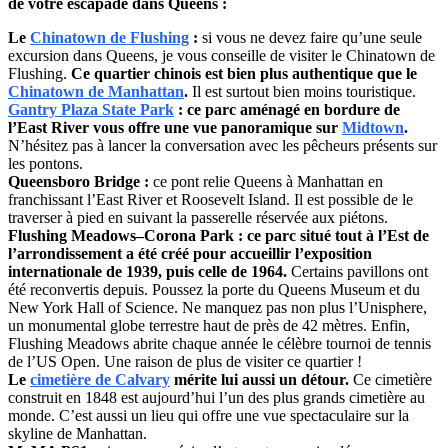
de votre escapade dans Queens :
Le
Chinatown de Flushing
:
si vous ne devez faire qu’une seule
excursion dans Queens, je vous conseille de visiter le Chinatown de
Flushing.
Ce quartier chinois est bien plus authentique que le
Chinatown de Manhattan
.
Il est surtout bien moins touristique.
Gantry Plaza State Park
: ce parc aménagé en bordure de
l’East River vous offre une vue panoramique sur
Midtown
.
N’hésitez pas à lancer la conversation avec les pêcheurs présents sur
les pontons.
Queensboro Bridge :
ce pont relie Queens à Manhattan en
franchissant l’East River et Roosevelt Island. Il est possible de le
traverser à pied en suivant la passerelle réservée aux piétons.
Flushing Meadows–Corona Park :
ce parc situé tout à l’Est de
l’arrondissement a été créé pour accueillir l’exposition
internationale de 1939, puis celle de 1964.
Certains pavillons ont
été reconvertis depuis. Poussez la porte du Queens Museum et du
New York Hall of Science. Ne manquez pas non plus l’Unisphere,
un monumental globe terrestre haut de près de 42 mètres. Enfin,
Flushing Meadows abrite chaque année le célèbre tournoi de tennis
de l’US Open. Une raison de plus de visiter ce quartier !
Le
cimetière de Calvary
mérite lui aussi un détour.
Ce cimetière
construit en 1848 est aujourd’hui l’un des plus grands cimetière au
monde. C’est aussi un lieu qui offre une vue spectaculaire sur la
skyline de Manhattan.