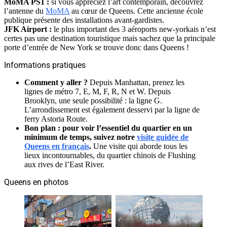
MoMA PS1 :
si vous appréciez l’art contemporain, découvrez
l’antenne du
MoMA
au cœur de Queens. Cette ancienne école
publique présente des installations avant-gardistes.
JFK Airport :
le plus important des 3 aéroports new-yorkais n’est
certes pas une destination touristique mais sachez que la principale
porte d’entrée de New York se trouve donc dans Queens !
Informations pratiques
Comment y aller ?
Depuis Manhattan, prenez les
lignes de métro 7, E, M, F, R, N et W. Depuis
Brooklyn, une seule possibilité : la ligne G.
L’arrondissement est également desservi par la ligne de
ferry Astoria Route.
Bon plan :
pour voir l’essentiel du quartier en un
minimum de temps, suivez notre
visite guidée de
Queens en français
.
Une visite qui aborde tous les
lieux incontournables, du quartier chinois de Flushing
aux rives de l’East River.
Queens en photos