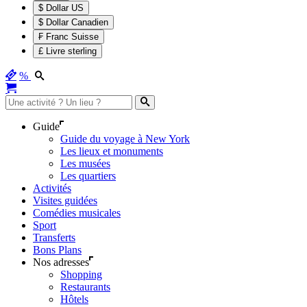
$ Dollar US
$ Dollar Canadien
₣ Franc Suisse
£ Livre sterling
%
Guide
Guide du voyage à New York
Les lieux et monuments
Les musées
Les quartiers
Activités
Visites guidées
Comédies musicales
Sport
Transferts
Bons Plans
Nos adresses
Shopping
Restaurants
Hôtels