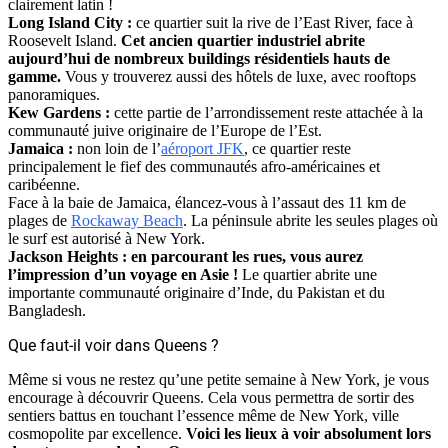
clairement latin !
Long Island City :
ce quartier suit la rive de l’East River, face à
Roosevelt Island.
Cet ancien quartier industriel abrite
aujourd’hui de nombreux buildings résidentiels hauts de
gamme.
Vous y trouverez aussi des hôtels de luxe, avec rooftops
panoramiques.
Kew Gardens :
cette partie de l’arrondissement reste attachée à la
communauté juive originaire de l’Europe de l’Est.
Jamaica :
non loin de l’
aéroport JFK
, ce quartier reste
principalement le fief des communautés afro-américaines et
caribéenne.
Face à la baie de Jamaica, élancez-vous à l’assaut des 11 km de
plages de
Rockaway Beach
. La péninsule abrite les seules plages où
le surf est autorisé à New York.
Jackson Heights : en parcourant les rues, vous aurez
l’impression d’un voyage en Asie !
Le quartier abrite une
importante communauté originaire d’Inde, du Pakistan et du
Bangladesh.
Que faut-il voir dans Queens ?
Même si vous ne restez qu’une petite semaine à New York, je vous
encourage à découvrir Queens. Cela vous permettra de sortir des
sentiers battus en touchant l’essence même de New York, ville
cosmopolite par excellence.
Voici les lieux à voir absolument lors