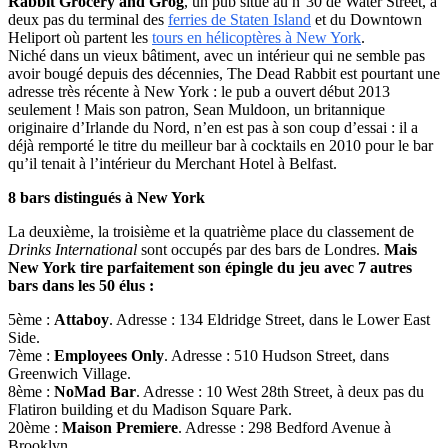
Rabbit Grocery and Grog
, un pub situé au n°30 de Water Street, à
deux pas du terminal des
ferries de Staten Island
et du Downtown
Heliport où partent les
tours en hélicoptères à New York
.
Niché dans un vieux bâtiment, avec un intérieur qui ne semble pas
avoir bougé depuis des décennies, The Dead Rabbit est pourtant une
adresse très récente à New York : le pub a ouvert début 2013
seulement ! Mais son patron, Sean Muldoon, un britannique
originaire d’Irlande du Nord, n’en est pas à son coup d’essai : il a
déjà remporté le titre du meilleur bar à cocktails en 2010 pour le bar
qu’il tenait à l’intérieur du Merchant Hotel à Belfast.
8 bars distingués à New York
La deuxième, la troisième et la quatrième place du classement de
Drinks International
sont occupés par des bars de Londres.
Mais
New York tire parfaitement son épingle du jeu avec 7 autres
bars dans les 50 élus :
5ème :
Attaboy
. Adresse : 134 Eldridge Street, dans le Lower East
Side.
7ème :
Employees Only
. Adresse : 510 Hudson Street, dans
Greenwich Village.
8ème :
NoMad Bar
. Adresse : 10 West 28th Street, à deux pas du
Flatiron building et du Madison Square Park.
20ème :
Maison Premiere
. Adresse : 298 Bedford Avenue à
Brooklyn.