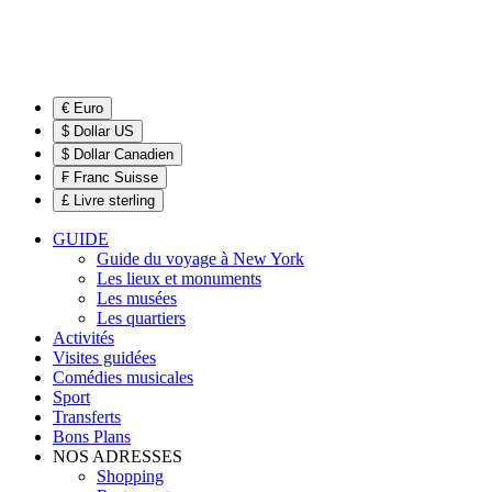
€ Euro
$ Dollar US
$ Dollar Canadien
₣ Franc Suisse
£ Livre sterling
GUIDE
Guide du voyage à New York
Les lieux et monuments
Les musées
Les quartiers
Activités
Visites guidées
Comédies musicales
Sport
Transferts
Bons Plans
NOS ADRESSES
Shopping