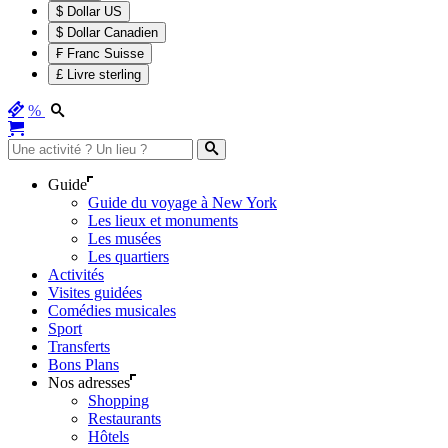
$ Dollar US
$ Dollar Canadien
₣ Franc Suisse
£ Livre sterling
%
Guide
Guide du voyage à New York
Les lieux et monuments
Les musées
Les quartiers
Activités
Visites guidées
Comédies musicales
Sport
Transferts
Bons Plans
Nos adresses
Shopping
Restaurants
Hôtels