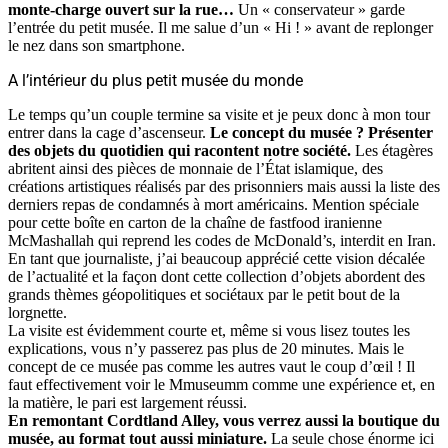
monte-charge ouvert sur la rue…
Un « conservateur » garde
l’entrée du petit musée. Il me salue d’un « Hi ! » avant de replonger
le nez dans son smartphone.
A l’intérieur du plus petit musée du monde
Le temps qu’un couple termine sa visite et je peux donc à mon tour
entrer dans la cage d’ascenseur.
Le concept du musée ? Présenter
des objets du quotidien qui racontent notre société.
Les étagères
abritent ainsi des pièces de monnaie de l’État islamique, des
créations artistiques réalisés par des prisonniers mais aussi la liste des
derniers repas de condamnés à mort américains. Mention spéciale
pour cette boîte en carton de la chaîne de fastfood iranienne
McMashallah qui reprend les codes de McDonald’s, interdit en Iran.
En tant que journaliste, j’ai beaucoup apprécié cette vision décalée
de l’actualité et la façon dont cette collection d’objets abordent des
grands thèmes géopolitiques et sociétaux par le petit bout de la
lorgnette.
La visite est évidemment courte et, même si vous lisez toutes les
explications, vous n’y passerez pas plus de 20 minutes. Mais le
concept de ce musée pas comme les autres vaut le coup d’œil ! Il
faut effectivement voir le Mmuseumm comme une expérience et, en
la matière, le pari est largement réussi.
En remontant Cordtland Alley, vous verrez aussi la boutique du
musée, au format tout aussi miniature.
La seule chose énorme ici