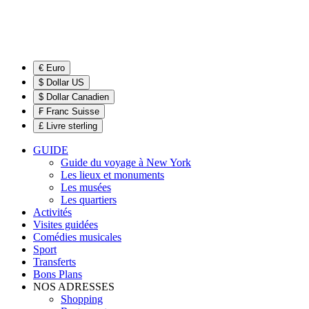
€ Euro
$ Dollar US
$ Dollar Canadien
₣ Franc Suisse
£ Livre sterling
GUIDE
Guide du voyage à New York
Les lieux et monuments
Les musées
Les quartiers
Activités
Visites guidées
Comédies musicales
Sport
Transferts
Bons Plans
NOS ADRESSES
Shopping