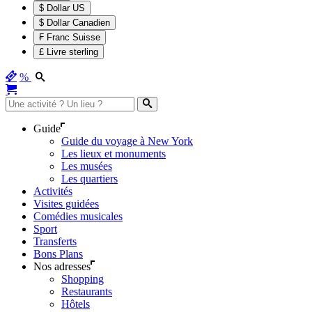
$ Dollar US
$ Dollar Canadien
₣ Franc Suisse
£ Livre sterling
%
Guide
Guide du voyage à New York
Les lieux et monuments
Les musées
Les quartiers
Activités
Visites guidées
Comédies musicales
Sport
Transferts
Bons Plans
Nos adresses
Shopping
Restaurants
Hôtels