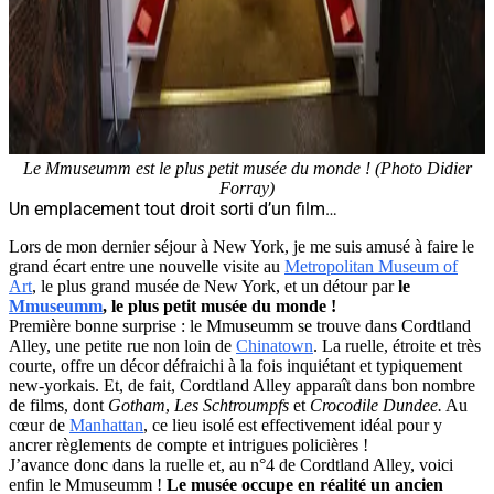
Le Mmuseumm est le plus petit musée du monde ! (Photo Didier
Forray)
Un emplacement tout droit sorti d’un film…
Lors de mon dernier séjour à New York, je me suis amusé à faire le
grand écart entre une nouvelle visite au
Metropolitan Museum of
Art
, le plus grand musée de New York, et un détour par
le
Mmuseumm
, le plus petit musée du monde !
Première bonne surprise : le Mmuseumm se trouve dans Cordtland
Alley, une petite rue non loin de
Chinatown
. La ruelle, étroite et très
courte, offre un décor défraichi à la fois inquiétant et typiquement
new-yorkais. Et, de fait, Cordtland Alley apparaît dans bon nombre
de films, dont
Gotham
,
Les Schtroumpfs
et
Crocodile Dundee.
Au
cœur de
Manhattan
, ce lieu isolé est effectivement idéal pour y
ancrer règlements de compte et intrigues policières !
J’avance donc dans la ruelle et, au n°4 de Cordtland Alley, voici
enfin le Mmuseumm !
Le musée occupe en réalité un ancien