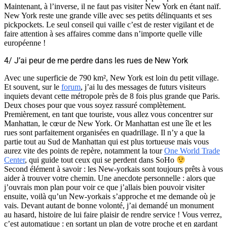
Maintenant, à l’inverse, il ne faut pas visiter New York en étant naïf.
New York reste une grande ville avec ses petits délinquants et ses
pickpockets. Le seul conseil qui vaille c’est de rester vigilant et de
faire attention à ses affaires comme dans n’importe quelle ville
européenne !
4/ J’ai peur de me perdre dans les rues de New York
Avec une superficie de 790 km², New York est loin du petit village.
Et souvent, sur le
forum
, j’ai lu des messages de futurs visiteurs
inquiets devant cette métropole près de 8 fois plus grande que Paris.
Deux choses pour que vous soyez rassuré complètement.
Premièrement, en tant que touriste, vous allez vous concentrer sur
Manhattan, le cœur de New York. Or Manhattan est une île et les
rues sont parfaitement organisées en quadrillage. Il n’y a que la
partie tout au Sud de Manhattan qui est plus tortueuse mais vous
aurez vite des points de repère, notamment la tour
One World Trade
Center
, qui guide tout ceux qui se perdent dans SoHo
Second élément à savoir : les New-yorkais sont toujours prêts à vous
aider à trouver votre chemin. Une anecdote personnelle : alors que
j’ouvrais mon plan pour voir ce que j’allais bien pouvoir visiter
ensuite, voilà qu’un New-yorkais s’approche et me demande où je
vais. Devant autant de bonne volonté, j’ai demandé un monument
au hasard, histoire de lui faire plaisir de rendre service ! Vous verrez,
c’est automatique : en sortant un plan de votre proche et en gardant