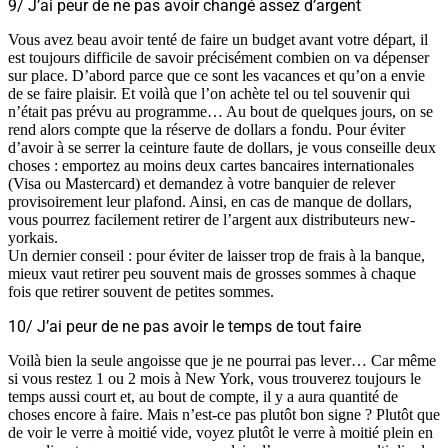
9/ J’ai peur de ne pas avoir changé assez d’argent
Vous avez beau avoir tenté de faire un budget avant votre départ, il
est toujours difficile de savoir précisément combien on va dépenser
sur place. D’abord parce que ce sont les vacances et qu’on a envie
de se faire plaisir. Et voilà que l’on achète tel ou tel souvenir qui
n’était pas prévu au programme… Au bout de quelques jours, on se
rend alors compte que la réserve de dollars a fondu. Pour éviter
d’avoir à se serrer la ceinture faute de dollars, je vous conseille deux
choses : emportez au moins deux cartes bancaires internationales
(Visa ou Mastercard) et demandez à votre banquier de relever
provisoirement leur plafond. Ainsi, en cas de manque de dollars,
vous pourrez facilement retirer de l’argent aux distributeurs new-
yorkais.
Un dernier conseil : pour éviter de laisser trop de frais à la banque,
mieux vaut retirer peu souvent mais de grosses sommes à chaque
fois que retirer souvent de petites sommes.
10/ J’ai peur de ne pas avoir le temps de tout faire
Voilà bien la seule angoisse que je ne pourrai pas lever… Car même
si vous restez 1 ou 2 mois à New York, vous trouverez toujours le
temps aussi court et, au bout de compte, il y a aura quantité de
choses encore à faire. Mais n’est-ce pas plutôt bon signe ? Plutôt que
de voir le verre à moitié vide, voyez plutôt le verre à moitié plein en