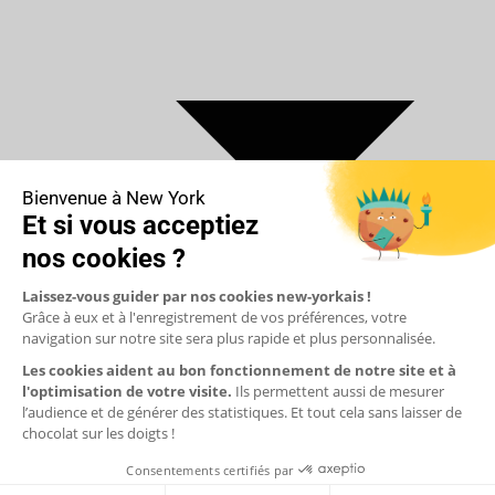
€ Euro
$ Dollar US
$ Dollar Canadien
₣ Franc Suisse
£ Livre sterling