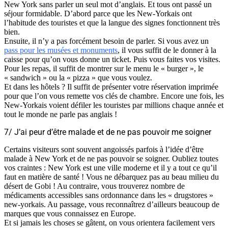
New York sans parler un seul mot d’anglais. Et tous ont passé un
séjour formidable. D’abord parce que les New-Yorkais ont
l’habitude des touristes et que la langue des signes fonctionnent très
bien.
Ensuite, il n’y a pas forcément besoin de parler. Si vous avez un
pass pour les musées et monuments
, il vous suffit de le donner à la
caisse pour qu’on vous donne un ticket. Puis vous faites vos visites.
Pour les repas, il suffit de montrer sur le menu le « burger », le
« sandwich » ou la « pizza » que vous voulez.
Et dans les hôtels ? Il suffit de présenter votre réservation imprimée
pour que l’on vous remette vos clés de chambre. Encore une fois, les
New-Yorkais voient défiler les touristes par millions chaque année et
tout le monde ne parle pas anglais !
7/ J’ai peur d’être malade et de ne pas pouvoir me soigner
Certains visiteurs sont souvent angoissés parfois à l’idée d’être
malade à New York et de ne pas pouvoir se soigner. Oubliez toutes
vos craintes : New York est une ville moderne et il y a tout ce qu’il
faut en matière de santé ! Vous ne débarquez pas au beau milieu du
désert de Gobi ! Au contraire, vous trouverez nombre de
médicaments accessibles sans ordonnance dans les « drugstores »
new-yorkais. Au passage, vous reconnaîtrez d’ailleurs beaucoup de
marques que vous connaissez en Europe.
Et si jamais les choses se gâtent, on vous orientera facilement vers