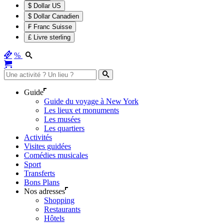
$ Dollar US
$ Dollar Canadien
₣ Franc Suisse
£ Livre sterling
%
Guide
Guide du voyage à New York
Les lieux et monuments
Les musées
Les quartiers
Activités
Visites guidées
Comédies musicales
Sport
Transferts
Bons Plans
Nos adresses
Shopping
Restaurants
Hôtels