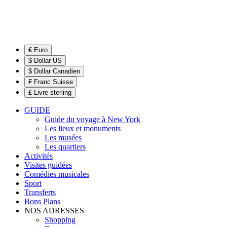
€ Euro
$ Dollar US
$ Dollar Canadien
₣ Franc Suisse
£ Livre sterling
GUIDE
Guide du voyage à New York
Les lieux et monuments
Les musées
Les quartiers
Activités
Visites guidées
Comédies musicales
Sport
Transferts
Bons Plans
NOS ADRESSES
Shopping