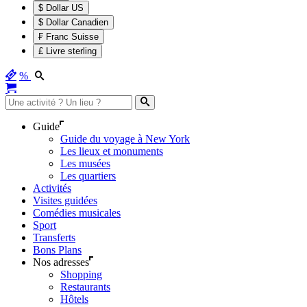
$ Dollar US
$ Dollar Canadien
₣ Franc Suisse
£ Livre sterling
%
Guide
Guide du voyage à New York
Les lieux et monuments
Les musées
Les quartiers
Activités
Visites guidées
Comédies musicales
Sport
Transferts
Bons Plans
Nos adresses
Shopping
Restaurants
Hôtels