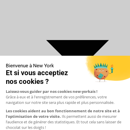
€ Euro
$ Dollar US
$ Dollar Canadien
₣ Franc Suisse