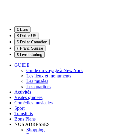
€ Euro
$ Dollar US
$ Dollar Canadien
₣ Franc Suisse
£ Livre sterling
GUIDE
Guide du voyage à New York
Les lieux et monuments
Les musées
Les quartiers
Activités
Visites guidées
Comédies musicales
Sport
Transferts
Bons Plans
NOS ADRESSES
Shopping