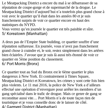
Le Meatpacking District a encore du mal à se débarrasser de sa
réputation de coupe-gorge et de supermarché de la drogue. Le
Meatpacking District d’aujourd’hui n’a toutefois plus grand chose à
voir avec le quartier qu’il était dans les années 80 et je suis
franchement surpris de voir ce quartier encore en haut des
statistiques du NYPD.
Vous verrez qu’en journée le quartier est très paisible et sûre.
5/ Koreatown (Manhattan)
A deux pas de l’Empire State building, ce quartier souffre d’une
réputation sulfureuse. En journée, vous n’avez pas franchement
grand chose à craindre et, le soir, restez simplement dans les artères
bien éclairées. J’avoue que je suis là aussi très étonné de voir ce
quartier en 5ème position du classement.
6/ Port Morris (Bronx)
Ce quartier tout au Sud du Bronx est le 6ème quartier le plus
dangereux à New York. Et contrairement à Times Square,
Meatpacking District et Koreatown, les crimes y sont cette fois bien
plus violents. Le 11 mai 2016, la police de New York a d’ailleurs
effectué une opération d’envergure pour arrêter les membres d’un
gang spécialisé dans le trafic de drogue. Mais ce genre de gang se
reconstitue aussi vite… Port Morris n’a de toute façon rien de
touristique et je vous conseille donc de le laisser de côté.
4/ Garment District (Manhattan)