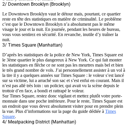
2/ Downtown Brooklyn (Brooklyn)
Le Downtown Brooklyn vaut le détour mais, pourtant, ce quartier
reste en tête des statistiques en matière de criminalité. Le problème
c’est que le Downtown Brooklyn n’a absolument pas le même
visage le jour et la nuit. En journée, pendant les heures de bureau,
vous vous sentirez en sécurité. En revanche, inutile d’y traîner la
nuit.
3/ Times Square (Manhattan)
D’après les statistiques de la police de New York, Times Square est
le 3ème quartier le plus dangereux à New York. Ce qui fait monter
les statistiques en flèche ce ne sont pas les meurtres mais bel et bien
le très grand nombre de vols. J’ai personnellement assister à un vol à
la tire il y a quelques années sur Times Square : le voleur s’est lancé
sur sa victime, lui a arraché son sac et s’est enfui en courant. Mais il
n’est pas allé très loin : un policier, qui avait vu la scène depuis le
trottoir d’en face, a bondi et rattrapé le voleur.
Sur Times Square, restez donc vigilant et mettez plutôt votre porte-
monnaie dans une poche intérieure. Pour le reste, Times Square est
un endroit que vous devez absolument visiter pour en prendre plein
la vue. Plus d’informations sur la page du guide dédiée à
Times
Square
.
4/ Meatpacking District (Manhattan)