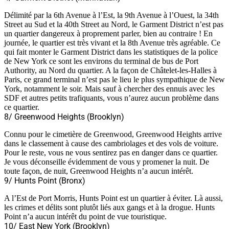
Délimité par la 6th Avenue à l’Est, la 9th Avenue à l’Ouest, la 34th
Street au Sud et la 40th Street au Nord, le Garment District n’est pas
un quartier dangereux à proprement parler, bien au contraire ! En
journée, le quartier est très vivant et la 8th Avenue très agréable. Ce
qui fait monter le Garment District dans les statistiques de la police
de New York ce sont les environs du terminal de bus de Port
Authority, au Nord du quartier. A la façon de Châtelet-les-Halles à
Paris, ce grand terminal n’est pas le lieu le plus sympathique de New
York, notamment le soir. Mais sauf à chercher des ennuis avec les
SDF et autres petits trafiquants, vous n’aurez aucun problème dans
ce quartier.
8/ Greenwood Heights (Brooklyn)
Connu pour le cimetière de Greenwood, Greenwood Heights arrive
dans le classement à cause des cambriolages et des vols de voiture.
Pour le reste, vous ne vous sentirez pas en danger dans ce quartier.
Je vous déconseille évidemment de vous y promener la nuit. De
toute façon, de nuit, Greenwood Heights n’a aucun intérêt.
9/ Hunts Point (Bronx)
A l’Est de Port Morris, Hunts Point est un quartier à éviter. Là aussi,
les crimes et délits sont plutôt liés aux gangs et à la drogue. Hunts
Point n’a aucun intérêt du point de vue touristique.
10/ East New York (Brooklyn)