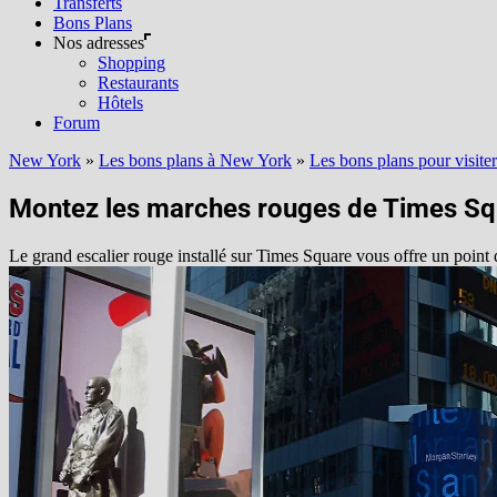
Transferts
Bons Plans
Nos adresses
Shopping
Restaurants
Hôtels
Forum
New York
»
Les bons plans à New York
»
Les bons plans pour visit
Montez les marches rouges de Times Sq
Le grand escalier rouge installé sur Times Square vous offre un point d