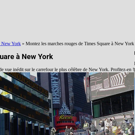
er New York
»
Montez les marches rouges de Times Square à New York
uare à New York
e vue inédit sur le carrefour le plus célèbre de New York. Profitez-en !