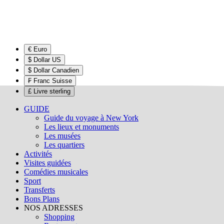
€ Euro
$ Dollar US
$ Dollar Canadien
₣ Franc Suisse
£ Livre sterling
GUIDE
Guide du voyage à New York
Les lieux et monuments
Les musées
Les quartiers
Activités
Visites guidées
Comédies musicales
Sport
Transferts
Bons Plans
NOS ADRESSES
Shopping