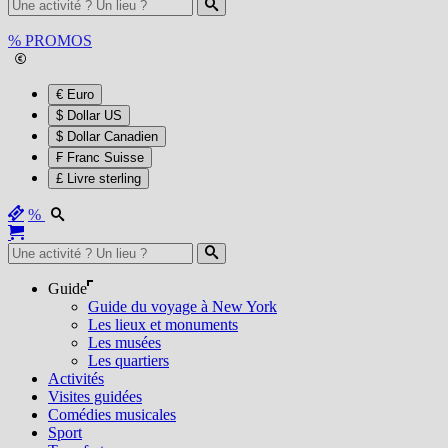
%
PROMOS
€ Euro
$ Dollar US
$ Dollar Canadien
₣ Franc Suisse
£ Livre sterling
%
Guide
Guide du voyage à New York
Les lieux et monuments
Les musées
Les quartiers
Activités
Visites guidées
Comédies musicales
Sport