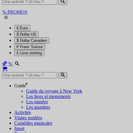
%
PROMOS
€ Euro
$ Dollar US
$ Dollar Canadien
₣ Franc Suisse
£ Livre sterling
%
Guide
Guide du voyage à New York
Les lieux et monuments
Les musées
Les quartiers
Activités
Visites guidées
Comédies musicales
Sport