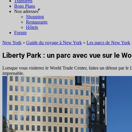
Transferts
Bons Plans
Nos adresses
Shopping
Restaurants
Hôtels
Forum
New York
»
Guide du voyage à New York
»
Les parcs de New York
Liberty Park : un parc avec vue sur le W
Lorsque vous visiterez le World Trade Center, faites un détour par le
imprenable.