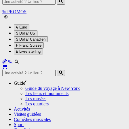
%
PROMOS
€ Euro
$ Dollar US
$ Dollar Canadien
₣ Franc Suisse
£ Livre sterling
%
Guide
Guide du voyage à New York
Les lieux et monuments
Les musées
Les quartiers
Activités
Visites guidées
Comédies musicales
Sport