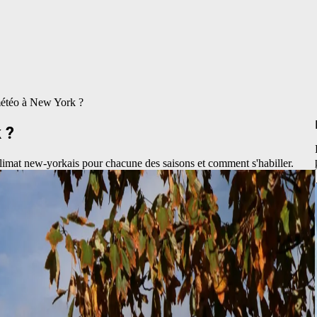
 météo à New York ?
 ?
 climat new-yorkais pour chacune des saisons et comment s'habiller.