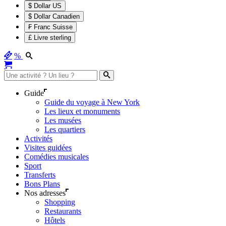
$ Dollar US
$ Dollar Canadien
₣ Franc Suisse
£ Livre sterling
%
Guide
Guide du voyage à New York
Les lieux et monuments
Les musées
Les quartiers
Activités
Visites guidées
Comédies musicales
Sport
Transferts
Bons Plans
Nos adresses
Shopping
Restaurants
Hôtels