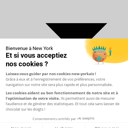
€ Euro
$ Dollar US
$ Dollar Canadien
₣ Franc Suisse
£ Livre sterling