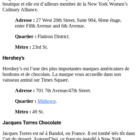
boutique et elle est d’ailleurs membre de la New York Women’s
Culinary Alliance.
Adresse :
27 West 20th Street, Suite 904, 9ème étage,
entre Fifth Avenue and 6th Avenue.
Quartier :
Flatiron District.
Métro :
23rd St.
Hershey’s
Hershey’s est l’une des plus importantes marques américaines de
bonbons et de chocolats. La marque vous accueille dans son
vaisseau amiral sur Times Square.
Adresse :
701 7th Avenue/47th Street.
Quartier :
Midtown
.
Métro :
49 St.
Jacques Torres Chocolate
Jacques Torres est né à Bandol, en France. Il est tombé très tôt dans
l’art du dessert. Aujourd’hui, ce français installé à New York