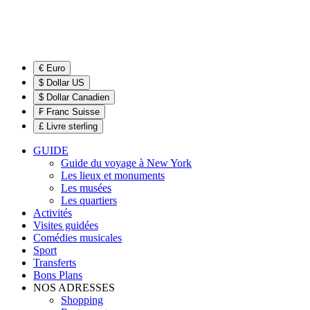
€ Euro
$ Dollar US
$ Dollar Canadien
₣ Franc Suisse
£ Livre sterling
GUIDE
Guide du voyage à New York
Les lieux et monuments
Les musées
Les quartiers
Activités
Visites guidées
Comédies musicales
Sport
Transferts
Bons Plans
NOS ADRESSES
Shopping