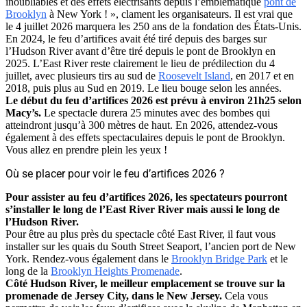
inoubliables et des effets électrisants depuis l’emblématique
pont de
Brooklyn
à New York ! », clament les organisateurs. Il est vrai que
le 4 juillet 2026 marquera les 250 ans de la fondation des États-Unis.
En 2024, le feu d’artifices avait été tiré depuis des barges sur
l’Hudson River avant d’être tiré depuis le pont de Brooklyn en
2025. L’East River reste clairement le lieu de prédilection du 4
juillet, avec plusieurs tirs au sud de
Roosevelt Island
, en 2017 et en
2018, puis plus au Sud en 2019. Le lieu bouge selon les années.
Le début du feu d’artifices 2026 est prévu à environ 21h25 selon
Macy’s.
Le spectacle durera 25 minutes avec des bombes qui
atteindront jusqu’à 300 mètres de haut. En 2026, attendez-vous
également à des effets spectaculaires depuis le pont de Brooklyn.
Vous allez en prendre plein les yeux !
Où se placer pour voir le feu d’artifices 2026 ?
Pour assister au feu d’artifices 2026,
les spectateurs pourront
s’installer le long de l’East River River
mais aussi le long de
l’Hudson River.
Pour être au plus près du spectacle côté East River, il faut vous
installer sur les quais du South Street Seaport, l’ancien port de New
York. Rendez-vous également dans le
Brooklyn Bridge Park
et le
long de la
Brooklyn Heights Promenade
.
Côté Hudson River, le meilleur emplacement se trouve sur la
promenade de Jersey City, dans le New Jersey.
Cela vous