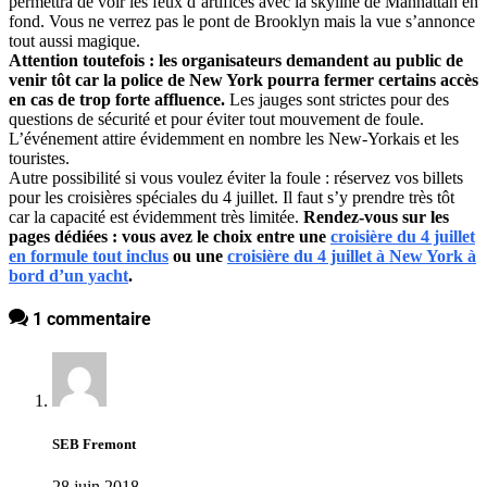
permettra de voir les feux d’artifices avec la skyline de Manhattan en
fond. Vous ne verrez pas le pont de Brooklyn mais la vue s’annonce
tout aussi magique.
Attention toutefois : les organisateurs demandent au public de
venir tôt car la police de New York pourra fermer certains accès
en cas de trop forte affluence.
Les jauges sont strictes pour des
questions de sécurité et pour éviter tout mouvement de foule.
L’événement attire évidemment en nombre les New-Yorkais et les
touristes.
Autre possibilité si vous voulez éviter la foule : réservez vos billets
pour les croisières spéciales du 4 juillet. Il faut s’y prendre très tôt
car la capacité est évidemment très limitée.
Rendez-vous sur les
pages dédiées : vous avez le choix entre une
croisière du 4 juillet
en formule tout inclus
ou une
croisière du 4 juillet à New York à
bord d’un yacht
.
1 commentaire
SEB Fremont
28 juin 2018