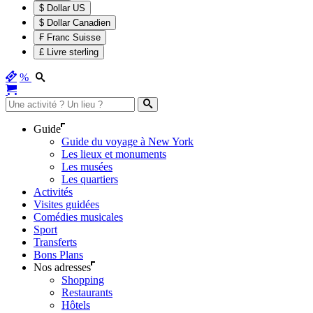
$ Dollar US
$ Dollar Canadien
₣ Franc Suisse
£ Livre sterling
%
Guide
Guide du voyage à New York
Les lieux et monuments
Les musées
Les quartiers
Activités
Visites guidées
Comédies musicales
Sport
Transferts
Bons Plans
Nos adresses
Shopping
Restaurants
Hôtels