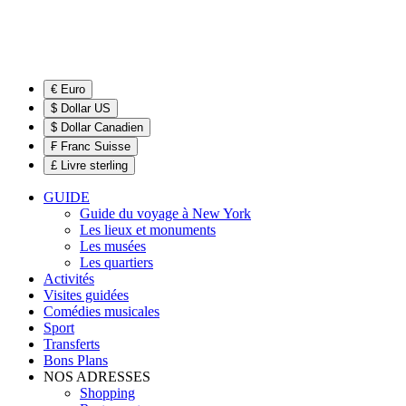
€ Euro
$ Dollar US
$ Dollar Canadien
₣ Franc Suisse
£ Livre sterling
GUIDE
Guide du voyage à New York
Les lieux et monuments
Les musées
Les quartiers
Activités
Visites guidées
Comédies musicales
Sport
Transferts
Bons Plans
NOS ADRESSES
Shopping