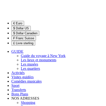
€ Euro
$ Dollar US
$ Dollar Canadien
₣ Franc Suisse
£ Livre sterling
GUIDE
Guide du voyage à New York
Les lieux et monuments
Les musées
Les quartiers
Activités
Visites guidées
Comédies musicales
Sport
Transferts
Bons Plans
NOS ADRESSES
Shopping