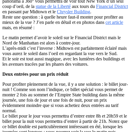
panorama à 360° vous permettra de voir tout New York d’un seul
coup d’oeil, de la
statue de la Liberté
aux tours du
Financial District
en passant par Midtown et le
Chrysler Building
.
Reste une question : à quelle heure faut-il monter pour profiter au
mieux de la vue ? J’en parle en détail et en photos dans
cet article
mais, en résumé :
Le matin permet d’avoir le soleil sur le Financial District mais le
Nord de Manhattan est alors à contre-jour.
L’après-midi c’est l’inverse : Midtown est parfaitement éclairé mais
vous aurez le soleil dans l’oeil en regardant la vue vers le Sud.
Et le soir est tout aussi magique, avec les lumières des buildings et
les avenues tracées par les phares des voitures.
Deux entrées pour un prix réduit
Pour profiter pleinement de la vue, il y a une solution : le billet jour-
nuit ! Comme son nom l’indique, ce billet spécial vous permet de
monter 2 fois au sommet de l’Empire State building dans la même
journée, une fois de jour et une fois de nuit, pour un prix
évidemment moindre que si vous achetiez deux entrées au tarif
normal.
Le billet pour le jour vous permettra d’entrer entre 8h et 20h59 et le
billet pour la nuit vous permettra d’entrer à partir de 21h. Notez que
ce billet double est particulièrement intéressant en été, lorsque les
journées sont longues : vous pourrez voir la vue le matin puis