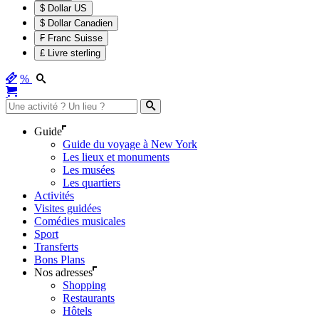
$ Dollar US
$ Dollar Canadien
₣ Franc Suisse
£ Livre sterling
%
Guide
Guide du voyage à New York
Les lieux et monuments
Les musées
Les quartiers
Activités
Visites guidées
Comédies musicales
Sport
Transferts
Bons Plans
Nos adresses
Shopping
Restaurants
Hôtels