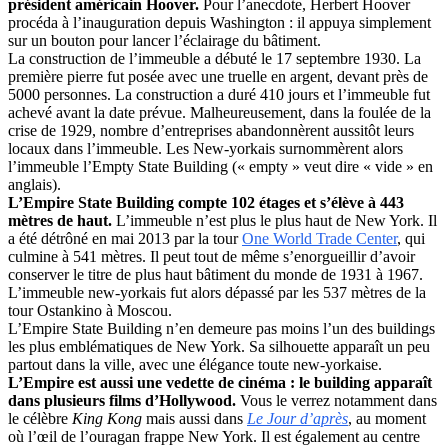
président américain Hoover.
Pour l’anecdote, Herbert Hoover
procéda à l’inauguration depuis Washington : il appuya simplement
sur un bouton pour lancer l’éclairage du bâtiment.
La construction de l’immeuble a débuté le 17 septembre 1930. La
première pierre fut posée avec une truelle en argent, devant près de
5000 personnes. La construction a duré 410 jours et l’immeuble fut
achevé avant la date prévue. Malheureusement, dans la foulée de la
crise de 1929, nombre d’entreprises abandonnèrent aussitôt leurs
locaux dans l’immeuble. Les New-yorkais surnommèrent alors
l’immeuble l’Empty State Building (« empty » veut dire « vide » en
anglais).
L’Empire State Building compte 102 étages et s’élève à 443
mètres de haut.
L’immeuble n’est plus le plus haut de New York. Il
a été détrôné en mai 2013 par la tour
One World Trade Center
, qui
culmine à 541 mètres. Il peut tout de même s’enorgueillir d’avoir
conserver le titre de plus haut bâtiment du monde de 1931 à 1967.
L’immeuble new-yorkais fut alors dépassé par les 537 mètres de la
tour Ostankino à Moscou.
L’Empire State Building n’en demeure pas moins l’un des buildings
les plus emblématiques de New York. Sa silhouette apparaît un peu
partout dans la ville, avec une élégance toute new-yorkaise.
L’Empire est aussi une vedette de cinéma : le building apparaît
dans plusieurs films d’Hollywood.
Vous le verrez notamment dans
le célèbre
King Kong
mais aussi dans
Le Jour d’après
, au moment
où l’œil de l’ouragan frappe New York. Il est également au centre