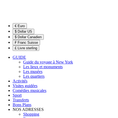
€ Euro
$ Dollar US
$ Dollar Canadien
₣ Franc Suisse
£ Livre sterling
GUIDE
Guide du voyage à New York
Les lieux et monuments
Les musées
Les quartiers
Activités
Visites guidées
Comédies musicales
Sport
Transferts
Bons Plans
NOS ADRESSES
Shopping