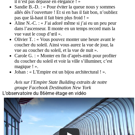
il n’est pas dépassé en élégance ! »
Sandie B.-D.
: « Pour éviter la queue nous y sommes
allés dès l’ouverture ! Et si en bas il fait bon, n’oubliez
pas que là-haut il fait bien plus froid ! »
Aline N.-C. : « J’ai adoré même si j’ai eu un peu peur
dans l’ascenseur. Il monte en un temps record mais la
vue vaut le coup d’œil ».
Olivier T. : « Vous pouvez monter une heure avant le
coucher du soleil. Ainsi vous aurez la vue de jour, la
vue au coucher du soleil, et la vue de nuit ».
Carole G. : « Monter en fin d’après-midi pour profiter
du coucher du soleil et voir la ville s’illuminer, c’est
magique ! ».
Johan : « L’Empire est un bijou architectural ! ».
Avis sur l’Empire State Building extraits de notre
groupe Facebook Destination New York
L’observatoire du 86ème étage en vidéo