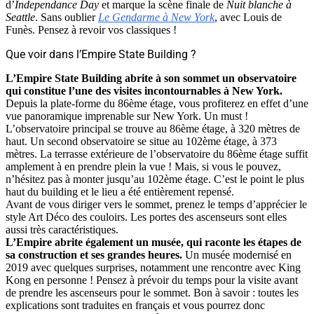
d’
Independance Day
et marque la scène finale de
Nuit blanche à
Seattle
. Sans oublier
Le Gendarme à New York
, avec Louis de
Funès. Pensez à revoir vos classiques !
Que voir dans l’Empire State Building ?
L’Empire State Building abrite à son sommet un observatoire
qui constitue l’une des visites incontournables à New York.
Depuis la plate-forme du 86ème étage, vous profiterez en effet d’une
vue panoramique imprenable sur New York. Un must !
L’observatoire principal se trouve au 86ème étage, à 320 mètres de
haut. Un second observatoire se situe au 102ème étage, à 373
mètres. La terrasse extérieure de l’observatoire du 86ème étage suffit
amplement à en prendre plein la vue ! Mais, si vous le pouvez,
n’hésitez pas à monter jusqu’au 102ème étage. C’est le point le plus
haut du building et le lieu a été entièrement repensé.
Avant de vous diriger vers le sommet, prenez le temps d’apprécier le
style Art Déco des couloirs. Les portes des ascenseurs sont elles
aussi très caractéristiques.
L’Empire abrite également un musée, qui raconte les étapes de
sa construction et ses grandes heures.
Un musée modernisé en
2019 avec quelques surprises, notamment une rencontre avec King
Kong en personne ! Pensez à prévoir du temps pour la visite avant
de prendre les ascenseurs pour le sommet. Bon à savoir : toutes les
explications sont traduites en français et vous pourrez donc