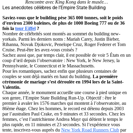
Rencontre avec King Kong dans le musée…
Les anecdotes célèbres de l’Empire State Building
Saviez-vous que le building pèse 365 000 tonnes, soit le poids
d’environ 2300 baleines, de plus de 1000 Boeing 777 ou de 36
fois la
tour Eiffel
?
Nombre de célébrités sont montés au sommet du building new-
yorkais. Parmi les derniers noms : Mariah Carey, Justin Bieber,
Rihanna, Novak Djokovic, Penelope Cruz, Roger Federer et Tom
Cruise. Peut-être les avez-vous croisés ?
Sachez aussi que, par temps clair, il est possible de voir 5 États en un
coup d’œil depuis l’observatoire : New York, le New Jersey, la
Pennsylvanie, le Connecticut et le Massachusetts.
Pour les romantiques, sachez enfin que plusieurs centaines de
couples se sont déjà mariés en haut du building.
La première
cérémonie de mariage s’est déroulée en 1994 lors de la Saint-
Valentin.
Chaque année, le monument accueille une course à pied unique en
son genre, l’Empire State Building Run-Up. Objectif : être le
premier à avaler les 1576 marches qui montent à l’observatoire, au
86ème étage. Chez les hommes, le record est détenu depuis 2003
par l’australien Paul Crake, en 9 minutes et 33 secondes. Chez les
femmes, c’est l’autrichienne Andrea Mayr qui détient le temps le
plus rapide, en 11 minutes et 23 secondes. Si l’expérience vous
tente, inscrivez-vous auprès du
New York Road Runners Club
par