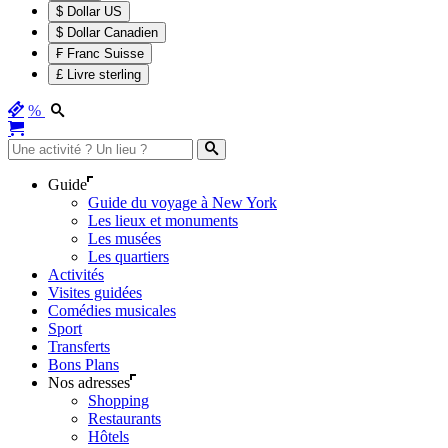
$ Dollar US
$ Dollar Canadien
₣ Franc Suisse
£ Livre sterling
%
Guide
Guide du voyage à New York
Les lieux et monuments
Les musées
Les quartiers
Activités
Visites guidées
Comédies musicales
Sport
Transferts
Bons Plans
Nos adresses
Shopping
Restaurants
Hôtels