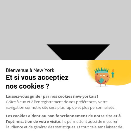
€ Euro
$ Dollar US
$ Dollar Canadien