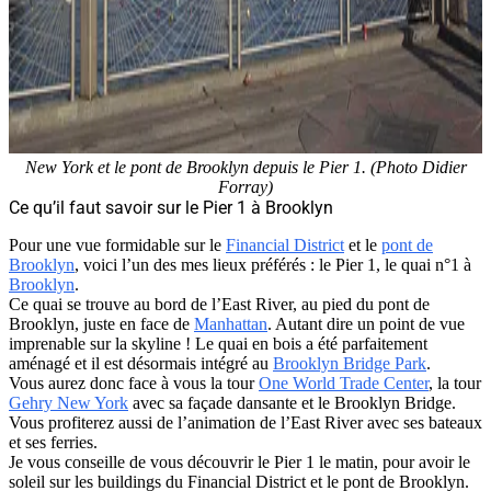
New York et le pont de Brooklyn depuis le Pier 1. (Photo Didier
Forray)
Ce qu’il faut savoir sur le Pier 1 à Brooklyn
Pour une vue formidable sur le
Financial District
et le
pont de
Brooklyn
, voici l’un des mes lieux préférés : le Pier 1, le quai n°1 à
Brooklyn
.
Ce quai se trouve au bord de l’East River, au pied du pont de
Brooklyn, juste en face de
Manhattan
. Autant dire un point de vue
imprenable sur la skyline ! Le quai en bois a été parfaitement
aménagé et il est désormais intégré au
Brooklyn Bridge Park
.
Vous aurez donc face à vous la tour
One World Trade Center
, la tour
Gehry New York
avec sa façade dansante et le Brooklyn Bridge.
Vous profiterez aussi de l’animation de l’East River avec ses bateaux
et ses ferries.
Je vous conseille de vous découvrir le Pier 1 le matin, pour avoir le
soleil sur les buildings du Financial District et le pont de Brooklyn.