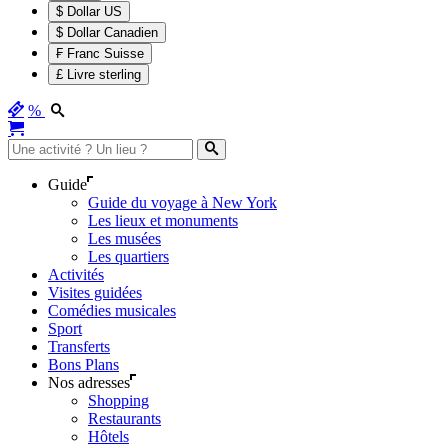
$ Dollar US
$ Dollar Canadien
₣ Franc Suisse
£ Livre sterling
%
Guide
Guide du voyage à New York
Les lieux et monuments
Les musées
Les quartiers
Activités
Visites guidées
Comédies musicales
Sport
Transferts
Bons Plans
Nos adresses
Shopping
Restaurants
Hôtels