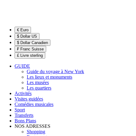
€ Euro
$ Dollar US
$ Dollar Canadien
₣ Franc Suisse
£ Livre sterling
GUIDE
Guide du voyage à New York
Les lieux et monuments
Les musées
Les quartiers
Activités
Visites guidées
Comédies musicales
Sport
Transferts
Bons Plans
NOS ADRESSES
Shopping