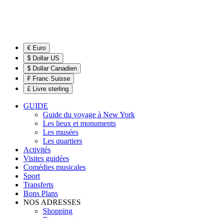
€ Euro
$ Dollar US
$ Dollar Canadien
₣ Franc Suisse
£ Livre sterling
GUIDE
Guide du voyage à New York
Les lieux et monuments
Les musées
Les quartiers
Activités
Visites guidées
Comédies musicales
Sport
Transferts
Bons Plans
NOS ADRESSES
Shopping