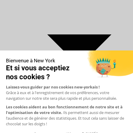
€ Euro
$ Dollar US
$ Dollar Canadien
₣ Franc Suisse
£ Livre sterling