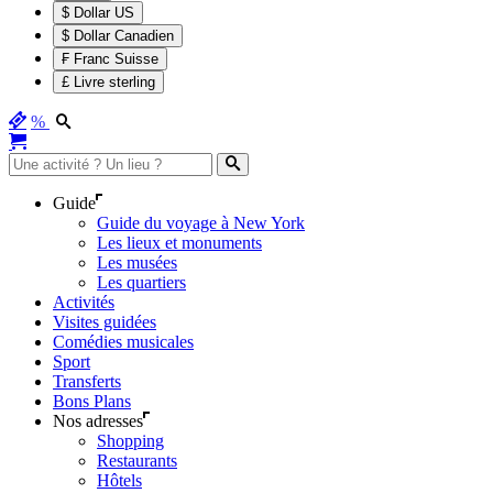
$ Dollar US
$ Dollar Canadien
₣ Franc Suisse
£ Livre sterling
%
Guide
Guide du voyage à New York
Les lieux et monuments
Les musées
Les quartiers
Activités
Visites guidées
Comédies musicales
Sport
Transferts
Bons Plans
Nos adresses
Shopping
Restaurants
Hôtels