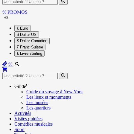
%
PROMOS
€ Euro
$ Dollar US
$ Dollar Canadien
₣ Franc Suisse
£ Livre sterling
%
Guide
Guide du voyage à New York
Les lieux et monuments
Les musées
Les quartiers
Activités
Visites guidées
Comédies musicales
Sport