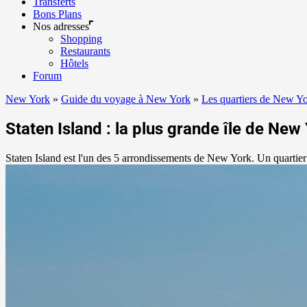
Transferts
Bons Plans
Nos adresses
Shopping
Restaurants
Hôtels
Forum
New York
»
Guide du voyage à New York
»
Les quartiers de New Y
Staten Island : la plus grande île de New
Staten Island est l'un des 5 arrondissements de New York. Un quartier 