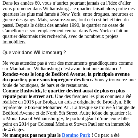
Dans les années 60, vous n’auriez pourtant jamais eu l’idée d’aller
vous promener dans Williamsburg : le quartier faisait alors partie des
quartiers les plus mal famés à New York, entre drogues, meurtres et
guerre des gangs. Mais, rassurez-vous, tout cela est bel et bien du
passé. Depuis le début des années 1990, le quartier ne cesse de
s’améliorer et son emplacement central dans New York en fait un
quartier désormais très recherché, avec de nombreux projets
immobiliers.
Que voir dans Williamsburg ?
Ne vous attendez pas à voir des monuments grandiloquents comme
sur Manhattan : Williamsburg c’est avant tout une ambiance !
Rendez-vous le long de Bedford Avenue, la principale avenue
du quartier, pour vous imprégner des lieux.
Vous y trouverez une
foule de boutiques, de bars et de restaurants.
Comme Bushwick, le quartier devient aussi de plus en plus
réputé pour le street-art.
Une des fresques les plus connues a été
réalisée en 2015 par Brolga, un artiste originaire de Brooklyn. Elle
représente le boxeur Mohamed Ali. La fresque se trouve à l’angle de
Bedford Avenue et de North 5th Street. Autre icône du quartier : la
« Mona Lisa of Williamsburg », le portrait géant d’une jeune fille
peint en 2014 par Colossal Media et
Steven Paul
sur un immeuble
de 4 étages.
Ne manquez pas non plus le
Domino Park
!
Ce parc a été