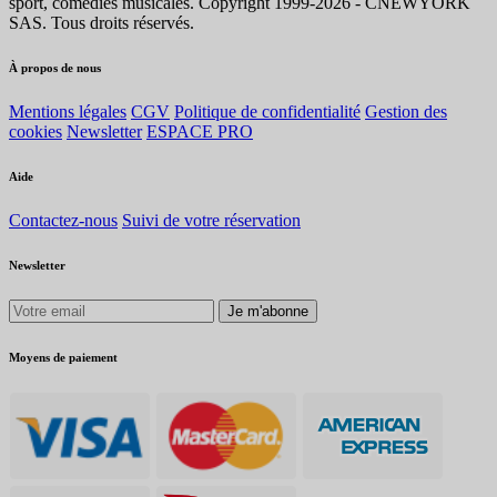
sport, comédies musicales. Copyright 1999-2026 - CNEWYORK
SAS. Tous droits réservés.
À propos de nous
Mentions légales
CGV
Politique de confidentialité
Gestion des
cookies
Newsletter
ESPACE PRO
Aide
Contactez-nous
Suivi de votre réservation
Newsletter
Je m'abonne
Moyens de paiement