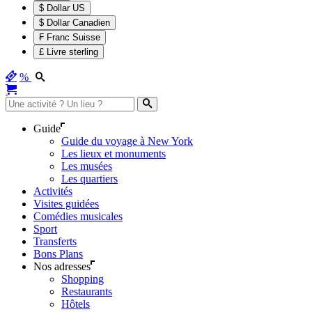
$ Dollar US
$ Dollar Canadien
₣ Franc Suisse
£ Livre sterling
%
Guide
Guide du voyage à New York
Les lieux et monuments
Les musées
Les quartiers
Activités
Visites guidées
Comédies musicales
Sport
Transferts
Bons Plans
Nos adresses
Shopping
Restaurants
Hôtels