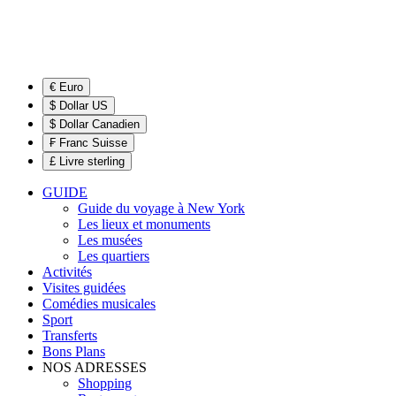
€ Euro
$ Dollar US
$ Dollar Canadien
₣ Franc Suisse
£ Livre sterling
GUIDE
Guide du voyage à New York
Les lieux et monuments
Les musées
Les quartiers
Activités
Visites guidées
Comédies musicales
Sport
Transferts
Bons Plans
NOS ADRESSES
Shopping