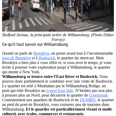
Bedford Avenue, la principale artère de Williamsburg. (Photo Didier
Forray)
Ce qu’il faut savoir sur Williamsburg
Quand on parle de
Brooklyn
, on pense avant tout à l’incontournable
pont de Brooklyn
et à
Bushwick
, le quartier du street-art. Mais
Brooklyn a bien plus à vous offrir et, si vous avez le temps, je vous
invite à pousser votre exploration jusqu’à Williamsburg, le quartier
qui monte à New York.
Williamsburg se trouve entre l’East River et Bushwick.
Vous
pouvez donc parfaitement le combiner avec une visite de Bushwick.
Le quartier est relié à Manhattan par le Williamsburg Bridge, un
pont qui relie Brooklyn au
Lower East Side
. N’hésitez pas non plus
à pousser plus au Nord, pour découvrir le quartier de
Greenpoint
.
Contrairement aux quartiers de Bushwick et de
DUMBO
, le quartier
au pied du pont de Brooklyn, vous croiserez peu de touristes dans
Williamsburg.
Et le quartier est particulièrement vivant et multi-
culturel, avec écoles, commerces et restaurants.