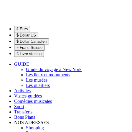
€ Euro
$ Dollar US
$ Dollar Canadien
₣ Franc Suisse
£ Livre sterling
GUIDE
Guide du voyage à New York
Les lieux et monuments
Les musées
Les quartiers
Activités
Visites guidées
Comédies musicales
Sport
Transferts
Bons Plans
NOS ADRESSES
Shopping