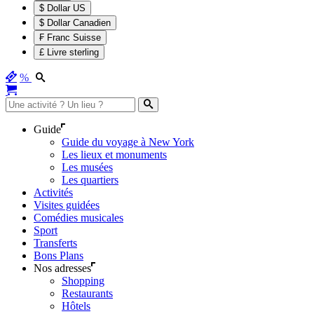
$ Dollar US
$ Dollar Canadien
₣ Franc Suisse
£ Livre sterling
%
Guide
Guide du voyage à New York
Les lieux et monuments
Les musées
Les quartiers
Activités
Visites guidées
Comédies musicales
Sport
Transferts
Bons Plans
Nos adresses
Shopping
Restaurants
Hôtels