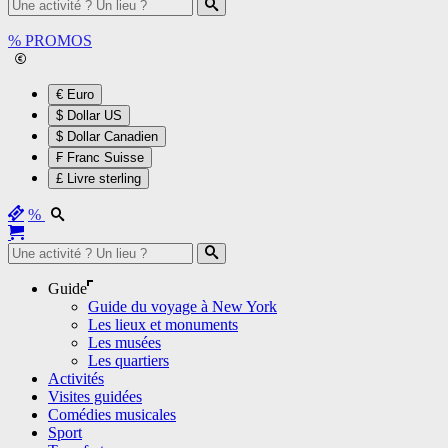
%
PROMOS
€ Euro
$ Dollar US
$ Dollar Canadien
₣ Franc Suisse
£ Livre sterling
%
Guide
Guide du voyage à New York
Les lieux et monuments
Les musées
Les quartiers
Activités
Visites guidées
Comédies musicales
Sport