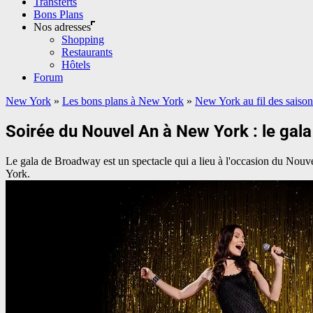
Transferts
Bons Plans
Nos adresses
Shopping
Restaurants
Hôtels
Forum
New York
»
Les bons plans à New York
»
New York au fil des saison
Soirée du Nouvel An à New York : le gal
Le gala de Broadway est un spectacle qui a lieu à l'occasion du Nou
York.