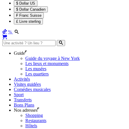
$ Dollar US
$ Dollar Canadien
₣ Franc Suisse
£ Livre sterling
%
Guide
Guide du voyage à New York
Les lieux et monuments
Les musées
Les quartiers
Activités
Visites guidées
Comédies musicales
Sport
Transferts
Bons Plans
Nos adresses
Shopping
Restaurants
Hôtels