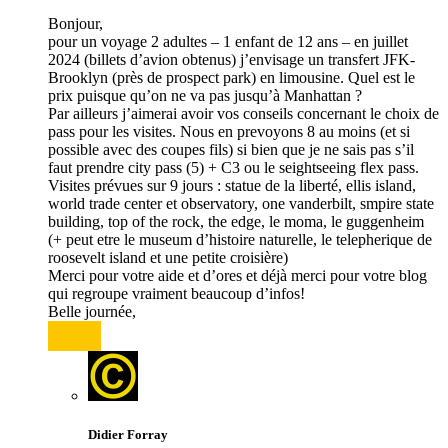
Bonjour,
pour un voyage 2 adultes – 1 enfant de 12 ans – en juillet
2024 (billets d’avion obtenus) j’envisage un transfert JFK-
Brooklyn (près de prospect park) en limousine. Quel est le
prix puisque qu’on ne va pas jusqu’à Manhattan ?
Par ailleurs j’aimerai avoir vos conseils concernant le choix de
pass pour les visites. Nous en prevoyons 8 au moins (et si
possible avec des coupes fils) si bien que je ne sais pas s’il
faut prendre city pass (5) + C3 ou le seightseeing flex pass.
Visites prévues sur 9 jours : statue de la liberté, ellis island,
world trade center et observatory, one vanderbilt, smpire state
building, top of the rock, the edge, le moma, le guggenheim
(+ peut etre le museum d’histoire naturelle, le telepherique de
roosevelt island et une petite croisière)
Merci pour votre aide et d’ores et déjà merci pour votre blog
qui regroupe vraiment beaucoup d’infos!
Belle journée,
Répondre
Didier Forray