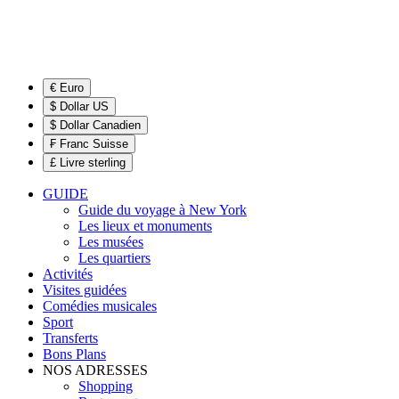
€ Euro
$ Dollar US
$ Dollar Canadien
₣ Franc Suisse
£ Livre sterling
GUIDE
Guide du voyage à New York
Les lieux et monuments
Les musées
Les quartiers
Activités
Visites guidées
Comédies musicales
Sport
Transferts
Bons Plans
NOS ADRESSES
Shopping