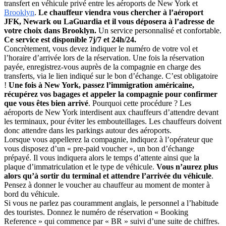
transfert en véhicule privé entre les aéroports de New York et
Brooklyn
.
Le chauffeur viendra vous chercher à l’aéroport
JFK, Newark ou LaGuardia et il vous déposera à l’adresse de
votre choix dans Brooklyn.
Un service personnalisé et confortable.
Ce service est disponible 7j/7 et 24h/24.
Concrètement, vous devez indiquer le numéro de votre vol et
l’horaire d’arrivée lors de la réservation. Une fois la réservation
payée, enregistrez-vous auprès de la compagnie en charge des
transferts, via le lien indiqué sur le bon d’échange. C’est obligatoire
!
Une fois à New York, passez l’immigration américaine,
récupérez vos bagages et appeler la compagnie pour confirmer
que vous êtes bien arrivé
. Pourquoi cette procédure ? Les
aéroports de New York interdisent aux chauffeurs d’attendre devant
les terminaux, pour éviter les embouteillages. Les chauffeurs doivent
donc attendre dans les parkings autour des aéroports.
Lorsque vous appellerez la compagnie, indiquez à l’opérateur que
vous disposez d’un « pre-paid voucher », un bon d’échange
prépayé. Il vous indiquera alors le temps d’attente ainsi que la
plaque d’immatriculation et le type de véhicule.
Vous n’aurez plus
alors qu’à sortir du terminal et attendre l’arrivée du véhicule
.
Pensez à donner le voucher au chauffeur au moment de monter à
bord du véhicule.
Si vous ne parlez pas couramment anglais, le personnel a l’habitude
des touristes. Donnez le numéro de réservation « Booking
Reference » qui commence par « BR » suivi d’une suite de chiffres.