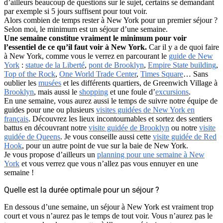
d’ailleurs beaucoup de questions sur le sujet, certains se demandant
par exemple si 5 jours suffisent pour tout voir.
Alors combien de temps rester à New York pour un premier séjour ?
Selon moi, le minimum est un séjour d’une semaine.
Une semaine constitue vraiment le minimum pour voir
l’essentiel de ce qu’il faut voir à New York.
Car il y a de quoi faire
à New York, comme vous le verrez en parcourant le
guide de New
York
:
statue de la Liberté
,
pont de Brooklyn
,
Empire State building
,
Top of the Rock
,
One World Trade Center
,
Times Square
… Sans
oublier les
musées
et les différents quartiers, de Greenwich Village à
Brooklyn
, mais aussi le
shopping
et une foule d’
excursions
.
En une semaine, vous aurez aussi le temps de suivre notre équipe de
guides pour une ou plusieurs
visites guidées de New York en
français
. Découvrez les lieux incontournables et sortez des sentiers
battus en découvrant notre
visite guidée de Brooklyn
ou notre
visite
guidée de Queens
. Je vous conseille aussi cette
visite guidée de Red
Hook
, pour un autre point de vue sur la baie de New York.
Je vous propose d’ailleurs un
planning pour une semaine à New
York
et vous verrez que vous n’allez pas vous ennuyer en une
semaine !
Quelle est la durée optimale pour un séjour ?
En dessous d’une semaine, un séjour à New York est vraiment trop
court et vous n’aurez pas le temps de tout voir. Vous n’aurez pas le